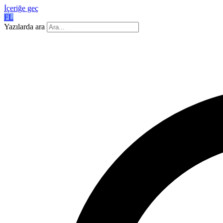
İçeriğe geç
FL
Yazılarda ara