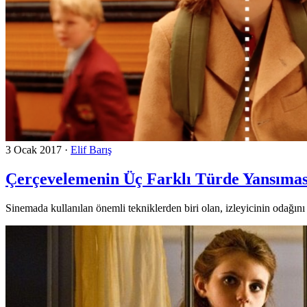
3 Ocak 2017
·
Elif Barış
Çerçevelemenin Üç Farklı Türde Yansımas
Sinemada kullanılan önemli tekniklerden biri olan, izleyicinin odağını 