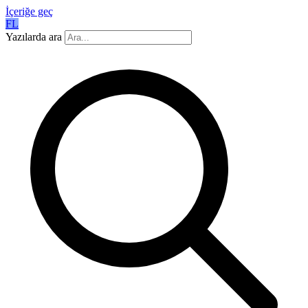
İçeriğe geç
FL
Yazılarda ara