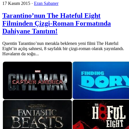
17 Kasım 2015
·
Eran Sabaner
Tarantino’nun The Hateful Eight
Filminden Çizgi-Roman Formatında
Dahiyane Tanıtım!
Quentin Tarantino’nun merakla beklenen yeni filmi The Hateful
Eight’in açılış sahnesi, 8 sayfalık bir çizgi-roman olarak yayınlandı.
Havaların da soğu...