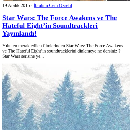
19 Aralık 2015
·
İbrahim Cem Özsefil
Star Wars: The Force Awakens ve The
Hateful Eight’in Soundtrackleri
Yayınlandı!
Yılın en merak edilen filmlerinden Star Wars: The Force Awakens
ve The Hateful Eight’in soundtracklerini dinlemeye ne dersiniz ?
Star Wars serisine ye...