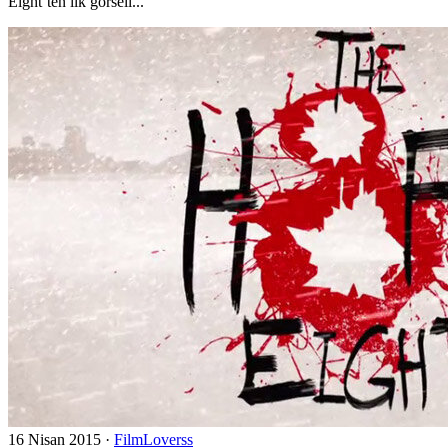
Eight’ten ilk görsell...
16 Nisan 2015
·
FilmLoverss