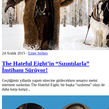
24 Aralık 2015
·
Emre Serbes
The Hateful Eight’in “Sızıntılarla”
İmtihanı Sürüyor!
Geçtiğimiz yıllarda yapım sürecine girilecekken senaryo metni
internete sızdırılan The Hateful Eight, bir başka “sızdırma” olayı ile
daha karşı karşıy...