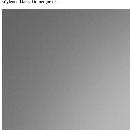
söylenen Daisy Domergue ol...