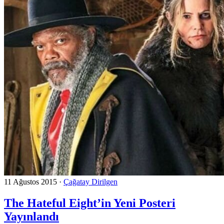
11 Ağustos 2015
·
Çağatay Dirilgen
The Hateful Eight’in Yeni Posteri
Yayınlandı