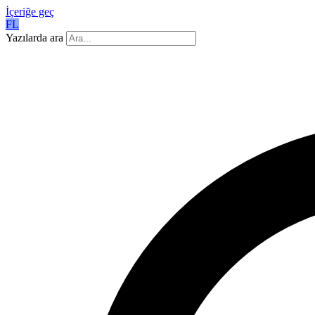
İçeriğe geç
FL
Yazılarda ara