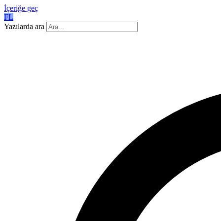
İçeriğe geç
FL
Yazılarda ara