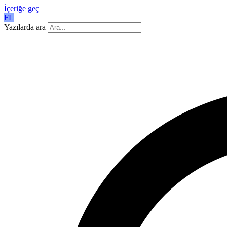
İçeriğe geç
FL
Yazılarda ara