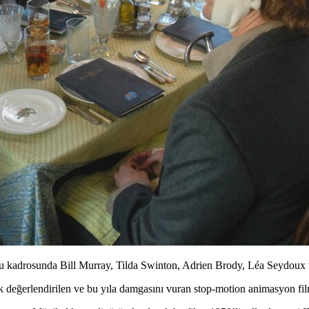
u kadrosunda Bill Murray, Tilda Swinton, Adrien Brody, Léa Seydoux v
arak değerlendirilen ve bu yıla damgasını vuran stop-motion animasyon fi