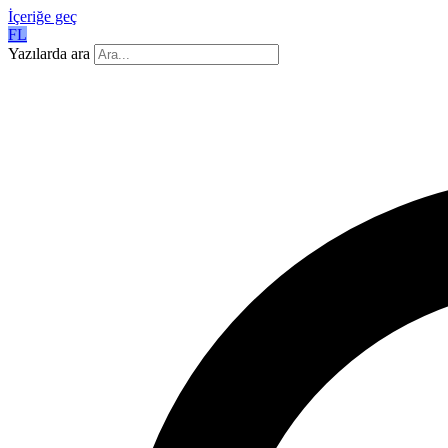
İçeriğe geç
FL
Yazılarda ara