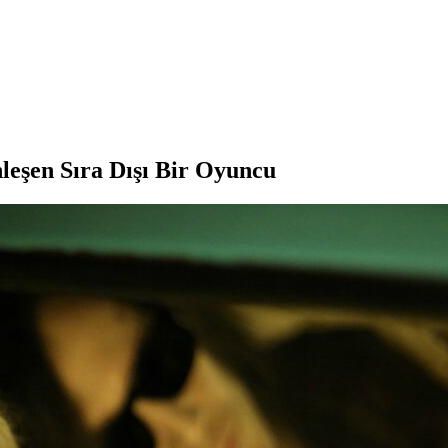
leşen Sıra Dışı Bir Oyuncu