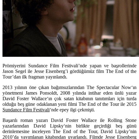
Prömiyerini Sundance Film Festivali’nde yapan ve başrollerinde
Jason Segel ile Jesse Eisenberg’i gördüğümüz film The End of the
Tour’dan ilk fragman yayınlandı.
2013 yılının öne çıkan bağımsızlarından
The Spectacular Now
‘ın
yönetmeni
James Ponsoldt
, 2008 yılında intihar eden ünlü yazar
David Foster Wallace
‘ın çok satan kitabının tanıtımları için turda
olduğu beş güne odaklanan yeni filmi
The End of the Tour
ile 2015
Sundance Film Festivali
‘nde epey ilgi çekmişti.
Başarılı roman yazarı David Foster Wallace ile Rolling Stone
yazarlarından
David Lipsky
‘nin birlikte geçirdiği beş günü
derinlemesine inceleyen The End of the Tour, David Lipsky’nin
2010’da yayımlanan kitabından uyarlandı. Filmde
Jesse Eisenberg