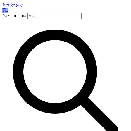
İçeriğe geç
FL
Yazılarda ara