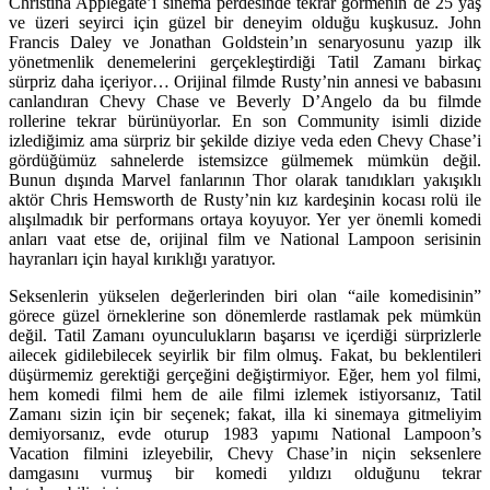
Christina Applegate’i sinema perdesinde tekrar görmenin de 25 yaş
ve üzeri seyirci için güzel bir deneyim olduğu kuşkusuz. John
Francis Daley ve Jonathan Goldstein’ın senaryosunu yazıp ilk
yönetmenlik denemelerini gerçekleştirdiği Tatil Zamanı birkaç
sürpriz daha içeriyor… Orijinal filmde Rusty’nin annesi ve babasını
canlandıran Chevy Chase ve Beverly D’Angelo da bu filmde
rollerine tekrar bürünüyorlar. En son Community isimli dizide
izlediğimiz ama sürpriz bir şekilde diziye veda eden Chevy Chase’i
gördüğümüz sahnelerde istemsizce gülmemek mümkün değil.
Bunun dışında Marvel fanlarının Thor olarak tanıdıkları yakışıklı
aktör Chris Hemsworth de Rusty’nin kız kardeşinin kocası rolü ile
alışılmadık bir performans ortaya koyuyor. Yer yer önemli komedi
anları vaat etse de, orijinal film ve National Lampoon serisinin
hayranları için hayal kırıklığı yaratıyor.
Seksenlerin yükselen değerlerinden biri olan “aile komedisinin”
görece güzel örneklerine son dönemlerde rastlamak pek mümkün
değil. Tatil Zamanı oyunculukların başarısı ve içerdiği sürprizlerle
ailecek gidilebilecek seyirlik bir film olmuş. Fakat, bu beklentileri
düşürmemiz gerektiği gerçeğini değiştirmiyor. Eğer, hem yol filmi,
hem komedi filmi hem de aile filmi izlemek istiyorsanız, Tatil
Zamanı sizin için bir seçenek; fakat, illa ki sinemaya gitmeliyim
demiyorsanız, evde oturup 1983 yapımı National Lampoon’s
Vacation filmini izleyebilir, Chevy Chase’in niçin seksenlere
damgasını vurmuş bir komedi yıldızı olduğunu tekrar