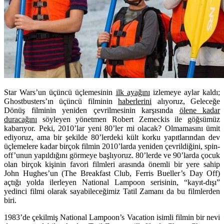
Star Wars’un üçüncü üçlemesinin
ilk ayağını
izlemeye aylar kaldı;
Ghostbusters’ın üçüncü filminin
haberlerini
alıyoruz, Geleceğe
Dönüş filminin yeniden çevrilmesinin karşısında
ölene kadar
duracağını
söyleyen yönetmen Robert Zemeckis ile göğsümüz
kabarıyor. Peki, 2010’lar yeni 80’ler mi olacak? Olmamasını ümit
ediyoruz, ama bir şekilde 80’lerdeki kült korku yapıtlarından dev
üçlemelere kadar birçok filmin 2010’larda yeniden çevrildiğini, spin-
off’unun yapıldığını görmeye başlıyoruz. 80’lerde ve 90’larda çocuk
olan birçok kişinin favori filmleri arasında önemli bir yere sahip
John Hughes’un (The Breakfast Club, Ferris Bueller’s Day Off)
açtığı yolda ilerleyen National Lampoon serisinin, “kayıt-dışı”
yedinci filmi olarak sayabileceğimiz Tatil Zamanı da bu filmlerden
biri.
1983’de çekilmiş National Lampoon’s Vacation isimli filmin bir nevi