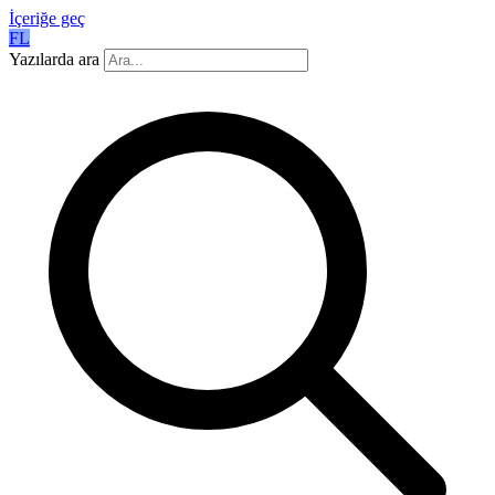
İçeriğe geç
FL
Yazılarda ara