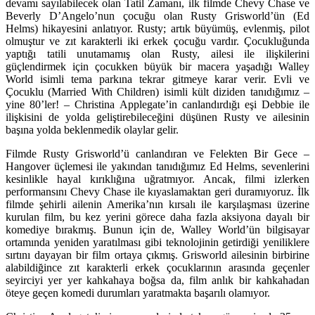
devamı sayılabilecek olan Tatil Zamanı, ilk filmde Chevy Chase ve
Beverly D’Angelo’nun çocuğu olan Rusty Grisworld’ün (Ed
Helms) hikayesini anlatıyor. Rusty; artık büyümüş, evlenmiş, pilot
olmuştur ve zıt karakterli iki erkek çocuğu vardır. Çocukluğunda
yaptığı tatili unutamamış olan Rusty, ailesi ile ilişkilerini
güçlendirmek için çocukken büyük bir macera yaşadığı Walley
World isimli tema parkına tekrar gitmeye karar verir. Evli ve
Çocuklu (Married With Children) isimli kült diziden tanıdığımız –
yine 80’ler! – Christina Applegate’in canlandırdığı eşi Debbie ile
ilişkisini de yolda geliştirebileceğini düşünen Rusty ve ailesinin
başına yolda beklenmedik olaylar gelir.
Filmde Rusty Grisworld’ü canlandıran ve Felekten Bir Gece –
Hangover üçlemesi ile yakından tanıdığımız Ed Helms, sevenlerini
kesinlikle hayal kırıklığına uğratmıyor. Ancak, filmi izlerken
performansını Chevy Chase ile kıyaslamaktan geri duramıyoruz. İlk
filmde şehirli ailenin Amerika’nın kırsalı ile karşılaşması üzerine
kurulan film, bu kez yerini görece daha fazla aksiyona dayalı bir
komediye bırakmış. Bunun için de, Walley World’ün bilgisayar
ortamında yeniden yaratılması gibi teknolojinin getirdiği yeniliklere
sırtını dayayan bir film ortaya çıkmış. Grisworld ailesinin birbirine
alabildiğince zıt karakterli erkek çocuklarının arasında geçenler
seyirciyi yer yer kahkahaya boğsa da, film anlık bir kahkahadan
öteye geçen komedi durumları yaratmakta başarılı olamıyor.