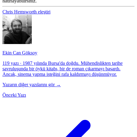
hatırlayabilirsiniz.
Chris Hemsworth
eleştiri
Ekin Can Göksoy
119 yazı
·
1987 yılında Bursa'da doğdu. Mühendislikten tarihe
savruluşunda bir öykü kitabı, bir de roman çıkarmayı başardı.
Ancak, sinema yapma isteğini rafa kaldırmayı düşünmüyor.
Yazarın diğer yazılarını gör →
Önceki Yazı