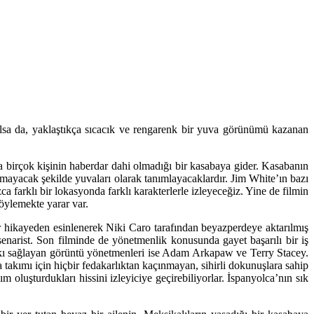
lsa da, yaklaştıkça sıcacık ve rengarenk bir yuva görünümü kazanan
nda birçok kişinin haberdar dahi olmadığı bir kasabaya gider. Kasabanın
kmayacak şekilde yuvaları olarak tanımlayacaklardır. Jim White’ın bazı
 farklı bir lokasyonda farklı karakterlerle izleyeceğiz. Yine de filmin
söylemekte yarar var.
 hikayeden esinlenerek Niki Caro tarafından beyazperdeye aktarılmış
enarist. Son filminde de yönetmenlik konusunda gayet başarılı bir iş
kı sağlayan görüntü yönetmenleri ise Adam Arkapaw ve Terry Stacey.
 takımı için hiçbir fedakarlıktan kaçınmayan, sihirli dokunuşlara sahip
oluşturdukları hissini izleyiciye geçirebiliyorlar. İspanyolca’nın sık