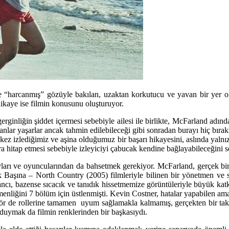
 “harcanmış” gözüyle bakılan, uzaktan korkutucu ve yavan bir yer o
ikaye ise filmin konusunu oluşturuyor.
gerginliğin şiddet içermesi sebebiyle ailesi ile birlikte, McFarland adı
nlar yaşarlar ancak tahmin edilebileceği gibi sonradan burayı hiç bıra
ez izlediğimiz ve aşina olduğumuz bir başarı hikayesini, aslında yalnızca
ra hitap etmesi sebebiyle izleyiciyi çabucak kendine bağlayabileceğini 
ları ve oyuncularından da bahsetmek gerekiyor. McFarland, gerçek bir
 Başına – North Country (2005) filmleriyle bilinen bir yönetmen ve s
cı, bazense sıcacık ve tanıdık hissetmemize görüntüleriyle büyük kat
enliğini 7 bölüm için üstlenmişti. Kevin Costner, hatalar yapabilen ama
ör de rollerine tamamen uyum sağlamakla kalmamış, gerçekten bir takım 
 duymak da filmin renklerinden bir başkasıydı.