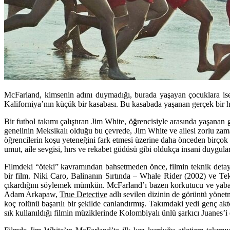
McFarland, kimsenin adını duymadığı, burada yaşayan çocuklara ise
Kaliforniya’nın küçük bir kasabası. Bu kasabada yaşanan gerçek bir h
Bir futbol takımı çalıştıran Jim White, öğrencisiyle arasında yaşanan 
genelinin Meksikalı olduğu bu çevrede, Jim White ve ailesi zorlu zama
öğrencilerin koşu yeteneğini fark etmesi üzerine daha önceden birçok k
umut, aile sevgisi, hırs ve rekabet güdüsü gibi oldukça insani duygula
Filmdeki “öteki” kavramından bahsetmeden önce, filmin teknik detay
bir film. Niki Caro, Balinanın Sırtında – Whale Rider (2002) ve Tek
çıkardığını söylemek mümkün. McFarland’ı bazen korkutucu ve yaban
Adam Arkapaw,
True Detective
adlı sevilen dizinin de görüntü yönetm
koç rolünü başarılı bir şekilde canlandırmış. Takımdaki yedi genç akt
sık kullanıldığı filmin müziklerinde Kolombiyalı ünlü şarkıcı Juanes’i