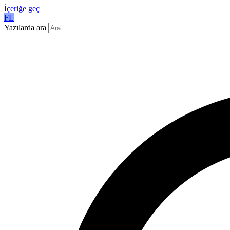
İçeriğe geç
FL
Yazılarda ara