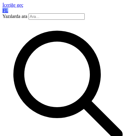
İçeriğe geç
FL
Yazılarda ara