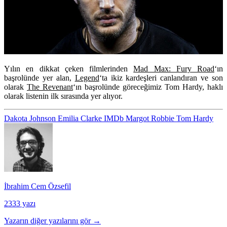
Yılın en dikkat çeken filmlerinden
Mad Max: Fury Road
‘ın
başrolünde yer alan,
Legend
‘ta ikiz kardeşleri canlandıran ve son
olarak
The Revenant
‘ın başrolünde göreceğimiz
Tom Hardy
, haklı
olarak listenin ilk sırasında yer alıyor.
Dakota Johnson
Emilia Clarke
IMDb
Margot Robbie
Tom Hardy
İbrahim Cem Özsefil
2333 yazı
Yazarın diğer yazılarını gör →