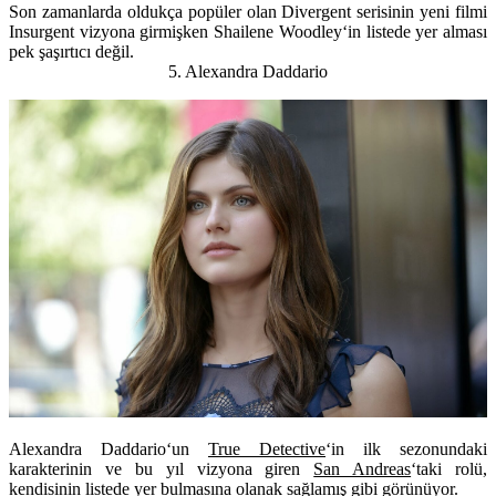
Son zamanlarda oldukça popüler olan
Divergent
serisinin yeni filmi
Insurgent
vizyona girmişken
Shailene Woodley
‘in listede yer alması
pek şaşırtıcı değil.
5. Alexandra Daddario
Alexandra Daddario
‘un
True Detective
‘in ilk sezonundaki
karakterinin ve bu yıl vizyona giren
San Andreas
‘taki rolü,
kendisinin listede yer bulmasına olanak sağlamış gibi görünüyor.