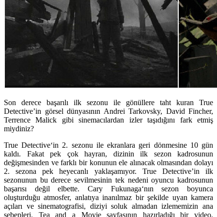
Son derece başarılı ilk sezonu ile gönüllere taht kuran True
Detective’in görsel dünyasının Andrei Tarkovsky, David Fincher,
Terrence Malick gibi sinemacılardan izler taşıdığını fark etmiş
miydiniz?
True Detective
‘in 2. sezonu ile ekranlara geri dönmesine 10 gün
kaldı. Fakat pek çok hayran, dizinin ilk sezon kadrosunun
değişmesinden ve farklı bir konunun ele alınacak olmasından dolayı
2. sezona pek heyecanlı yaklaşamıyor. True Detective’in ilk
sezonunun bu derece sevilmesinin tek nedeni oyuncu kadrosunun
başarısı değil elbette.
Cary Fukunaga
‘nın sezon boyunca
oluşturduğu atmosfer, anlatıya inanılmaz bir şekilde uyan kamera
açıları ve sinematografisi, diziyi soluk almadan izlememizin ana
sebepleri.
Tea and a Movie
sayfasının hazırladığı bir video,