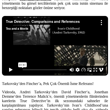
yönetmenin bu görsel tercihlerinin pek çok usta ismin sineması ile
benzeştiği noktaları gözler önüne seriyor.
Tarkovsky’den Fincher’a, Pek Çok Önemli İsme Referans!
Videoda,
Andrei Tarkovsky
‘den
David Fincher
‘a,
Jonethan
Demme
‘den
Terrence Malick
‘e, önemli yönetmenlerin filmlerinden
karelerin True Detective’in ilk sezonundaki sahneler ile
karşılaştırılması yapılıyor. Tarkovsky’nin Ivan’s Childhood’una
yapılan referansın bilinçli bir tercih olduğu belli olsa da, videoda