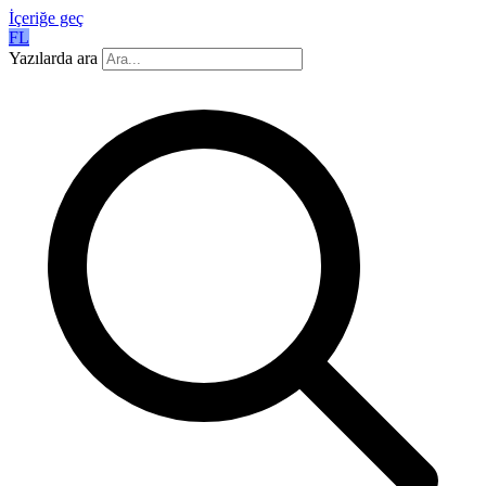
İçeriğe geç
FL
Yazılarda ara