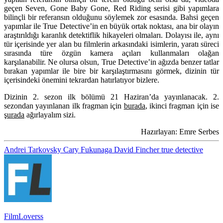
geçen
Seven, Gone Baby Gone, Red Riding
serisi gibi yapımlara
bilinçli bir referansın olduğunu söylemek zor esasında. Bahsi geçen
yapımlar ile True Detective’in en büyük ortak noktası, ana bir olayın
araştırıldığı karanlık detektiflik hikayeleri olmaları. Dolayısı ile, aynı
tür içerisinde yer alan bu filmlerin arkasındaki isimlerin, yaratı süreci
sırasında türe özgün kamera açıları kullanmaları olağan
karşılanabilir. Ne olursa olsun, True Detective’in ağızda benzer tatlar
bırakan yapımlar ile bire bir karşılaştırmasını görmek, dizinin tür
içerisindeki önemini tekrardan hatırlatıyor bizlere.
Dizinin 2. sezon ilk bölümü 21 Haziran’da yayınlanacak. 2.
sezondan yayınlanan ilk fragman için
burada
, ikinci fragman için ise
şurada
ağırlayalım sizi.
Hazırlayan: Emre Serbes
Andrei Tarkovsky
Cary Fukunaga
David Fincher
true detective
FilmLoverss