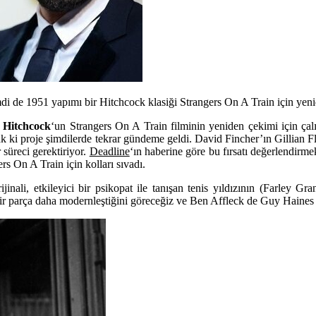
i de 1951 yapımı bir Hitchcock klasiği Strangers On A Train için yenid
 Hitchcock
‘un
Strangers On A Train
filminin yeniden çekimi için çal
k ki proje şimdilerde tekrar gündeme geldi. David Fincher’ın
Gillian F
 süreci gerektiriyor.
Deadline
‘ın haberine göre bu fırsatı değerlendirm
rs On A Train için kolları sıvadı.
inali, etkileyici bir psikopat ile tanışan tenis yıldızının
(
Farley Gra
 bir parça daha modernleştiğini göreceğiz ve Ben Affleck de
Guy Haines