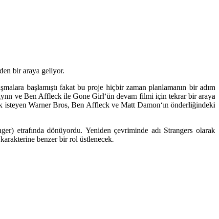
en bir araya geliyor.
ışmalara başlamıştı fakat bu proje hiçbir zaman planlamanın bir adım
lynn
ve
Ben Affleck
ile
Gone Girl
‘ün devam filmi için tekrar bir araya
ek isteyen
Warner Bros
, Ben Affleck ve
Matt Damon
‘ın önderliğindeki
nger)
etrafında dönüyordu. Yeniden çevriminde adı
Strangers
olarak
karakterine benzer bir rol üstlenecek.