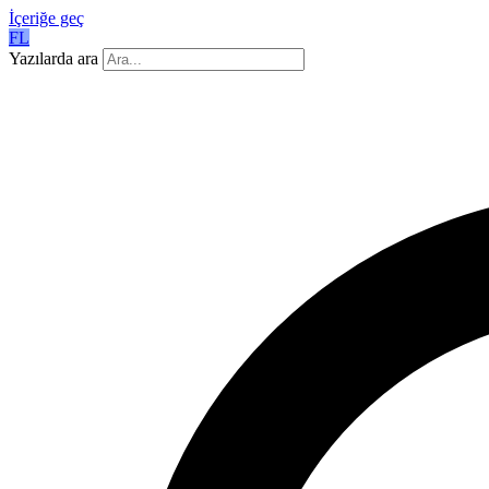
İçeriğe geç
FL
Yazılarda ara