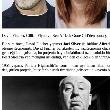
David Fincher, Gillian Flynn ve Ben Affleck Gone Girl’den sonra şimd
Bir süre önce,
David Fincher
yapımcı
Joel Silver
ile birlikte
Alfred
ötesine geçmemişti. David Fincher bu fikirden hiç vazgeçmemiş olaca
geleceği konuşulsa da, bu projenin hayat bulabilmesi uzun soluklu bir
Pearl Street
‘in yapımcılığını üstlendiği, yeniden çekilecek olan Strange
1951 yapımı,
Patricia Highsmith
‘in romanından uyarlanan filmin orij
değiştirilen projede, bu sefer bir uçak üzerinden gelişecek hikayenin