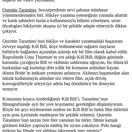
Quentin Tarantino
, beyazperdenin nevi şahsına münhasır
yönetmenlerinden biri. Hikâye yaratma yeteneğinin yanında abartılı
ve kanlı sahneleri fazlaca kullanmasıyla bilinen yönetmen, uzun
diyalogları hikâyenin akışına iyi bir şekilde adapte etmesiyle dikkat
çekiyor.
Quentin Tarantino’nun hikâye ve karakter yaratmadaki başarısını
zirveye taşıdığı
Kill Bill
, ikiye bölünmesine rağmen olayların
birbiriyle bağlantısı açısından aslında tek bir film olarak kabul edilir.
Başrolünde
Uma Thurman
‘ın yer aldığı Kill Bill; düğün gününde
karnında çocuğuyla Bill ve ekibinin saldırısına uğrayan, bu ölümcül
baskından sağ kurtulup dört yıllık bir komanın ardından hayata
dönen Bride’ın intikam yeminini anlatıyor. Aklımızı başımızdan alan
müzik kullanımıyla adından söz ettiren film, uçuk dövüş
koreografileriyle izleyiciye adeta baş döndürücü bir deneyim
sunuyor.
Konusunu kısaca özetlediğimiz Kill Bill’i, Tarantino’nun
filmografisinde ayrı bir yere koymamız gerektiğini düşünüyorum.
Böyle bir şeyi söylememin nedeni ise Kill Bill’in farklı film türlerini
aynı pota içerisinde muhteşem bir şekilde eritmesi. Quentin
Tarantino’nun tarzını bire bire yansıtan bu türler, filmin karışık
görünen hikâye yapısıyla müthiş bir uyum yakalıyor. Peki hangi
türlerin bu filmde yer aldığını öğrenmek ister misiniz?