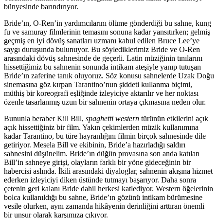
bünyesinde barındırıyor.
Bride’ın, O-Ren’in yardımcılarını ölüme gönderdiği bu sahne, kung
fu ve samuray filmlerinin temasını sonuna kadar yansıtırken; gelmiş
geçmiş en iyi dövüş sanatları uzmanı kabul edilen Bruce Lee’ye
saygı duruşunda bulunuyor. Bu söylediklerimiz Bride ve O-Ren
arasındaki dövüş sahnesinde de geçerli. Latin müziğinin tınılarını
hissettiğimiz bu sahnenin sonunda intikam ateşiyle yanıp tutuşan
Bride’ın zaferine tanık oluyoruz. Söz konusu sahnelerde Uzak Doğu
sinemasına göz kırpan Tarantino’nun şiddeti kullanma biçimi,
müthiş bir koreografi eşliğinde izleyiciye aktarılır ve her noktası
özenle tasarlanmış uzun bir sahnenin ortaya çıkmasına neden olur.
Bununla beraber Kill Bill,
spaghetti western
türünün etkilerini açık
açık hissettiğiniz bir film. Yakın çekimlerden müzik kullanımına
kadar Tarantino, bu türe hayranlığını filmin birçok sahnesinde dile
getiriyor. Mesela Bill ve ekibinin, Bride’a hazırladığı saldırı
sahnesini düşünelim. Bride’ın düğün provasına son anda katılan
Bill’in sahneye girişi, olayların farklı bir yöne gideceğinin bir
habercisi aslında. İkili arasındaki diyaloglar, sahnenin akışına hizmet
ederken izleyiciyi diken üstünde tutmayı başarıyor. Daha sonra
çetenin geri kalanı Bride dahil herkesi katlediyor. Western öğelerinin
bolca kullanıldığı bu sahne, Bride’ın gözünü intikam bürümesine
vesile olurken, aynı zamanda hikâyenin derinliğini arttıran önemli
bir unsur olarak karşımıza çıkıyor.