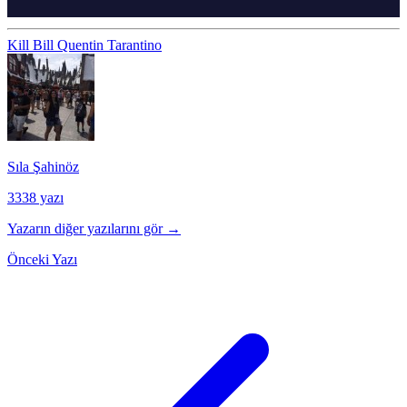
Kill Bill
Quentin Tarantino
Sıla Şahinöz
3338 yazı
Yazarın diğer yazılarını gör →
Önceki Yazı