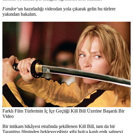
Fandor
‘un hazırladığı videodan yola çıkarak gelin bu türlere
yakından bakalım.
Farklı Film Türlerinin İç İçe Geçtiği Kill Bill Üzerine Başarılı Bir
Video
Bir intikam hikâyesi etrafında şekillenen Kill Bill, tam da bir
Tarantino filminden bekleyeceğiniz gibi bolca kanlı epik sahneyi