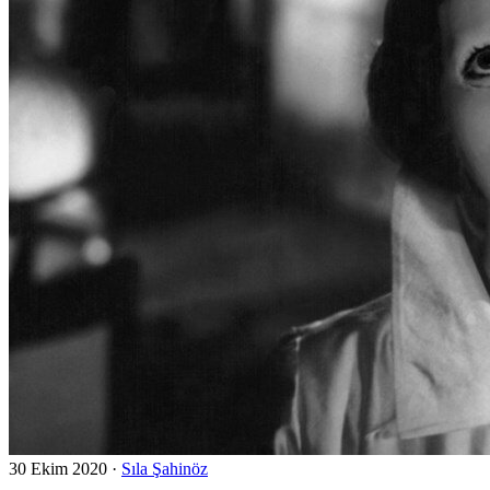
30 Ekim 2020
·
Sıla Şahinöz