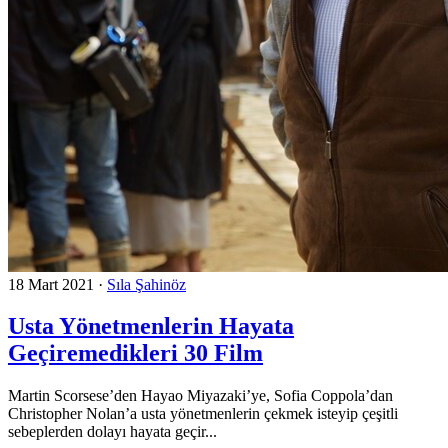
18 Mart 2021
·
Sıla Şahinöz
Usta Yönetmenlerin Hayata
Geçiremedikleri 30 Film
Martin Scorsese’den Hayao Miyazaki’ye, Sofia Coppola’dan
Christopher Nolan’a usta yönetmenlerin çekmek isteyip çeşitli
sebeplerden dolayı hayata geçir...