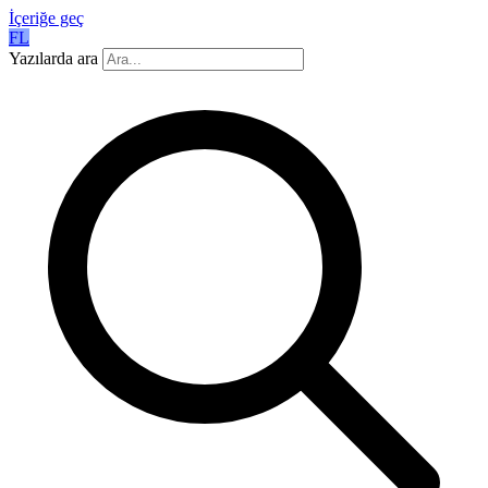
İçeriğe geç
FL
Yazılarda ara