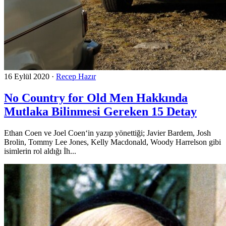
16 Eylül 2020
·
Recep Hazır
No Country for Old Men Hakkında
Mutlaka Bilinmesi Gereken 15 Detay
Ethan Coen ve Joel Coen‘in yazıp yönettiği; Javier Bardem, Josh
Brolin, Tommy Lee Jones, Kelly Macdonald, Woody Harrelson gibi
isimlerin rol aldığı İh...