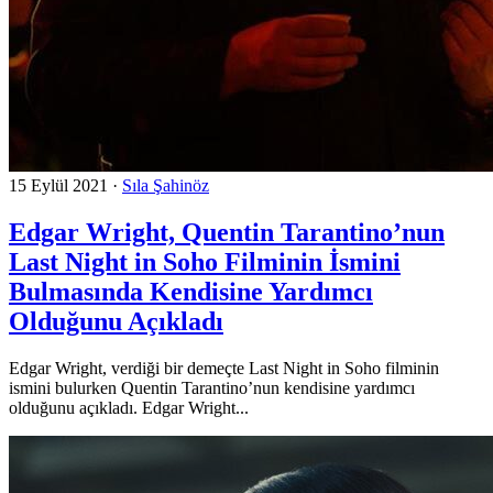
15 Eylül 2021
·
Sıla Şahinöz
Edgar Wright, Quentin Tarantino’nun
Last Night in Soho Filminin İsmini
Bulmasında Kendisine Yardımcı
Olduğunu Açıkladı
Edgar Wright, verdiği bir demeçte Last Night in Soho filminin
ismini bulurken Quentin Tarantino’nun kendisine yardımcı
olduğunu açıkladı. Edgar Wright...