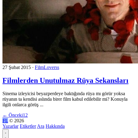
27 Şubat 2015
·
FilmLoverss
Filmlerden Unutulmaz Rüya Sekansları
Sinema izleyicisi beyazperdeye baktığında rüya mı görür yoksa
rüyanın ta kendisi aslında birer film kabul edilebilir mi? Konuyla
ilgili onlarca görüş ...
←
Önceki
1
2
FL
© 2026
Yazarlar
Etiketler
Ara
Hakkında