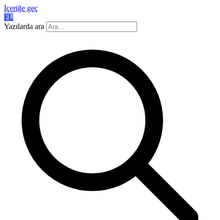
İçeriğe geç
FL
Yazılarda ara