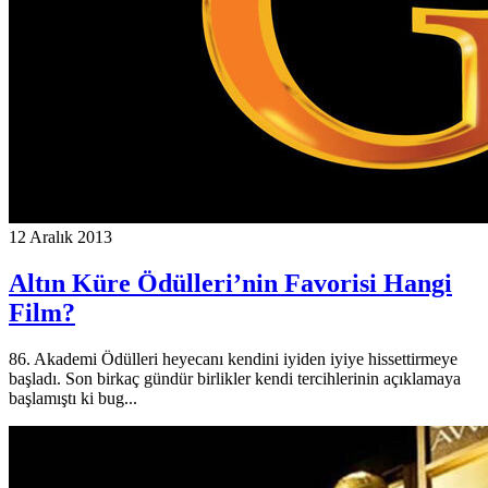
12 Aralık 2013
Altın Küre Ödülleri’nin Favorisi Hangi
Film?
86. Akademi Ödülleri heyecanı kendini iyiden iyiye hissettirmeye
başladı. Son birkaç gündür birlikler kendi tercihlerinin açıklamaya
başlamıştı ki bug...