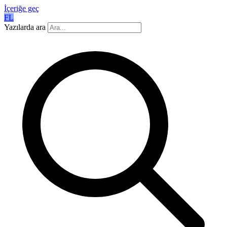
İçeriğe geç
FL
Yazılarda ara