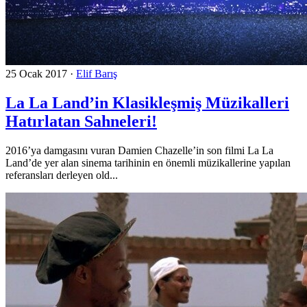
25 Ocak 2017
·
Elif Barış
La La Land’in Klasikleşmiş Müzikalleri
Hatırlatan Sahneleri!
2016’ya damgasını vuran Damien Chazelle’in son filmi La La
Land’de yer alan sinema tarihinin en önemli müzikallerine yapılan
referansları derleyen old...