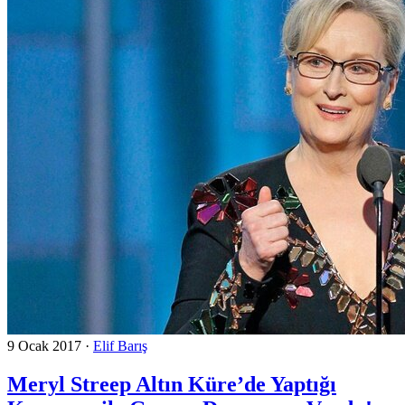
9 Ocak 2017
·
Elif Barış
Meryl Streep Altın Küre’de Yaptığı