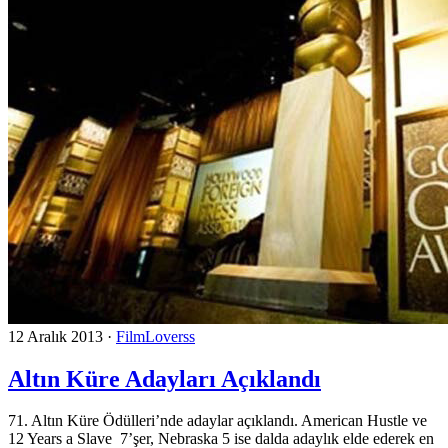
12 Aralık 2013
·
FilmLoverss
Altın Küre Adayları Açıklandı
71. Altın Küre Ödülleri’nde adaylar açıklandı. American Hustle ve
12 Years a Slave 7’şer, Nebraska 5 ise dalda adaylık elde ederek en