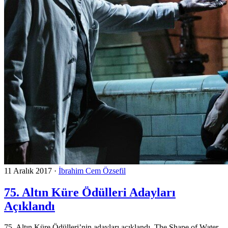
11 Aralık 2017
·
İbrahim Cem Özsefil
75. Altın Küre Ödülleri Adayları
Açıklandı
75. Altın Küre Ödülleri’nin adayları açıklandı. The Shape of Water