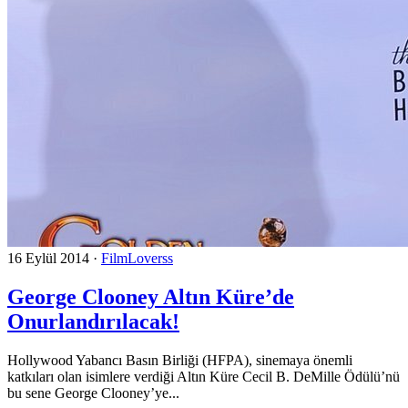
16 Eylül 2014
·
FilmLoverss
George Clooney Altın Küre’de
Onurlandırılacak!
Hollywood Yabancı Basın Birliği (HFPA), sinemaya önemli
katkıları olan isimlere verdiği Altın Küre Cecil B. DeMille Ödülü’nü
bu sene George Clooney’ye...