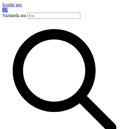
İçeriğe geç
FL
Yazılarda ara