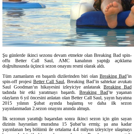
Şu günlerde ikinci sezonu devam etmekte olan Breaking Bad spin-
offu Better Call Saul, AMC kanalının yaptığı açıklama
doğrultusunda üçüncü sezon onayını resmi olarak aldı.
Tüm zamanların en başarılı dizilerinden biri olan
Breaking Bad
’in
spin-off projesi
Better Call Saul
, Breaking Bad’in sahtekar avukatı
Saul Goodman
‘ın hikayesini izleyiciye anlatarak
Breaking Bad
tadında bir etki yaratmayı başardı.
Breaking Bad
’te yaşanan
olayların 6 yıl öncesini anlatan olan Better Call Saul, yayın hayatına
2015 yılının Şubat ayında başlamış ve daha ilk sezon
yayınlanmadan 2.sezon onayını anında almıştı.
İlk sezonun yarattığı başarıdan sonra ikinci sezon için gün sayan
dizinin hayranları muradına 15 Şubat’ta ermiş; şu ana kadar
yayınlanan beş bölümü ile ortalama 4.4 milyon izleyiciye ulaşmayı