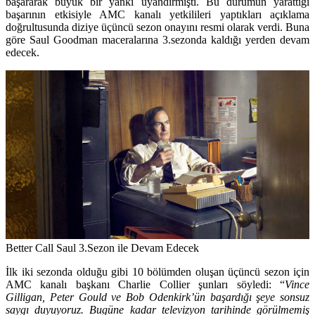
başararak büyük bir yankı uyandırmıştı. Bu durumun yarattığı
başarının etkisiyle AMC kanalı yetkilileri yaptıkları açıklama
doğrultusunda diziye üçüncü sezon onayını resmi olarak verdi. Buna
göre Saul Goodman maceralarına 3.sezonda kaldığı yerden devam
edecek.
Better Call Saul 3.Sezon ile Devam Edecek
İlk iki sezonda olduğu gibi 10 bölümden oluşan üçüncü sezon için
AMC kanalı başkanı Charlie Collier şunları söyledi: “
Vince
Gilligan, Peter Gould ve Bob Odenkirk’ün başardığı şeye sonsuz
saygı duyuyoruz. Bugüne kadar televizyon tarihinde görülmemiş