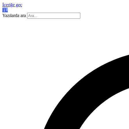
İçeriğe geç
FL
Yazılarda ara