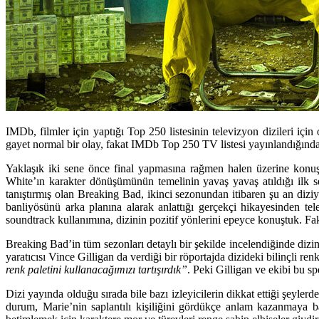
IMDb, filmler için yaptığı Top 250 listesinin televizyon dizileri içi
gayet normal bir olay, fakat IMDb Top 250 TV listesi yayınlandığında he
Yaklaşık iki sene önce final yapmasına rağmen halen üzerine konu
White’ın karakter dönüşümünün temelinin yavaş yavaş atıldığı ilk sezon
tanıştırmış olan Breaking Bad, ikinci sezonundan itibaren şu an dizi
banliyösünü arka planına alarak anlattığı gerçekçi hikayesinden t
soundtrack kullanımına, dizinin pozitif yönlerini epeyce konuştuk. F
Breaking Bad’in tüm sezonları detaylı bir şekilde incelendiğinde dizi
yaratıcısı Vince Gilligan da verdiği bir röportajda dizideki bilinçli r
renk paletini kullanacağımızı tartışırdık”
. Peki Gilligan ve ekibi bu s
Dizi yayında olduğu sırada bile bazı izleyicilerin dikkat ettiği şeyle
durum, Marie’nin saplantılı kişiliğini gördükçe anlam kazanmaya baş