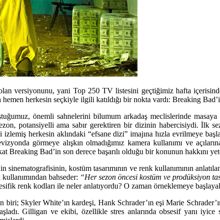
n olan versiyonunu, yani Top 250 TV listesini geçtiğimiz hafta içerisin
men herkesin seçkiyle ilgili katıldığı bir nokta vardı: Breaking Bad’in t
ştuğumuz, önemli sahnelerini bilumum arkadaş meclislerinde masaya
, potansiyelli ama sabır gerektiren bir dizinin habercisiydi. İlk sezon
yi izlemiş herkesin aklındaki “efsane dizi” imajına hızla evrilmeye b
elevizyonda görmeye alışkın olmadığımız kamera kullanımı ve açıların
akat Breaking Bad’in son derece başarılı olduğu bir konunun hakkını y
nin sinematografisinin, kostüm tasarımının ve renk kullanımının anlatıl
enk kullanımından bahseder:
“Her sezon öncesi kostüm ve prodüksiyon tasar
pesifik renk kodları ile neler anlatıyordu? O zaman örneklemeye başlaya
rden biri; Skyler White’ın kardeşi, Hank Schrader’ın eşi Marie Schrader’
ladı. Gilligan ve ekibi, özellikle stres anlarında obsesif yanı iyice 