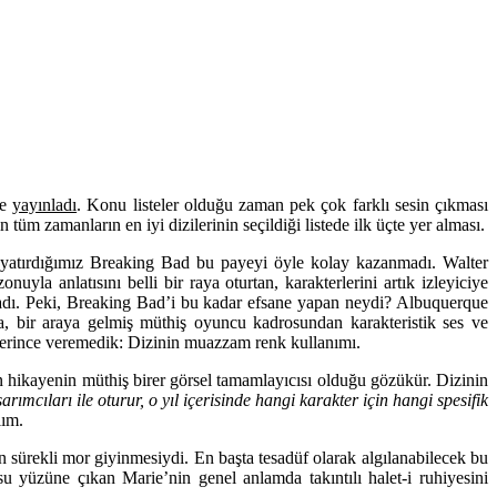
de
yayınladı
. Konu listeler olduğu zaman pek çok farklı sesin çıkması
üm zamanların en iyi dizilerinin seçildiği listede ilk üçte yer alması.
 yatırdığımız Breaking Bad bu payeyi öyle kolay kazanmadı. Walter
uyla anlatısını belli bir raya oturtan, karakterlerini artık izleyiciye
aşladı. Peki, Breaking Bad’i bu kadar efsane yapan neydi? Albuquerque
a, bir araya gelmiş müthiş oyuncu kadrosundan karakteristik ses ve
eterince veremedik: Dizinin muazzam renk kullanımı.
an hikayenin müthiş birer görsel tamamlayıcısı olduğu gözükür. Dizinin
ımcıları ile oturur, o yıl içerisinde hangi karakter için hangi spesifik
lım.
ın sürekli mor giyinmesiydi. En başta tesadüf olarak algılanabilecek bu
su yüzüne çıkan Marie’nin genel anlamda takıntılı halet-i ruhiyesini