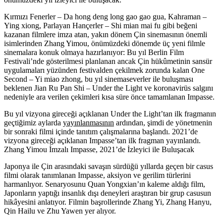
Kırmızı Fenerler – Da hong deng long gao gao gua, Kahraman –
Ying xiong, Parlayan Hançerler – Shi mian mai fu gibi beğeni
kazanan filmlere imza atan, yakın dönem Çin sinemasının önemli
isimlerinden
Zhang Yimou
, önümüzdeki dönemde üç yeni filmle
sinemalara konuk olmaya hazırlanıyor: Bu yıl Berlin Film
Festivali’nde gösterilmesi planlanan ancak Çin hükûmetinin sansür
uygulamaları yüzünden festivalden çekilmek zorunda kalan
One
Second – Yi miao zhong
, bu yıl sinemaseverler ile buluşması
beklenen
Jian Ru Pan Shi – Under the Light
ve koronavirüs salgını
nedeniyle ara verilen çekimleri kısa süre önce tamamlanan
Impasse
.
Bu yıl vizyona gireceği açıklanan Under the Light’tan ilk fragmanın
geçtiğimiz aylarda
yayınlanmasının
ardından, şimdi de yönetmenin
bir sonraki filmi içinde tanıtım çalışmalarına başlandı. 2021’de
vizyona gireceği açıklanan Impasse’tan ilk fragman yayınlandı.
Zhang Yimou İmzalı Impasse, 2021’de İzleyici ile Buluşacak
Japonya ile Çin arasındaki savaşın sürdüğü yıllarda geçen bir casus
filmi olarak tanımlanan Impasse, aksiyon ve gerilim türlerini
harmanlıyor. Senaryosunu Quan Yongxian’ın kaleme aldığı film,
Japonların yaptığı insanlık dışı deneyleri araştıran bir grup casusun
hikâyesini anlatıyor. Filmin başrollerinde
Zhang Yi, Zhang Hanyu,
Qin Hailu
ve
Zhu Yawen
yer alıyor.