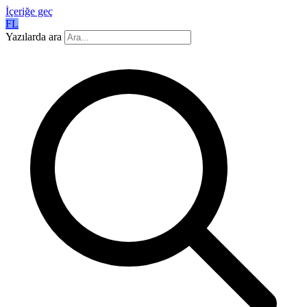
İçeriğe geç
FL
Yazılarda ara