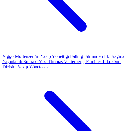
Viggo Mortensen’in Yazıp Yönettiği Falling Filminden İlk Fragman
Yayınlandı
Sonraki Yazı
Thomas Vinterberg, Families Like Ours
Dizisini Yazıp Yönetecek