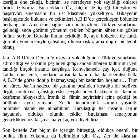
içeriğin öne çıktığı, biçimin ise neredeyse yok sayıldığı onlarca
örnek izliyoruz. Bu noktada Öz, biçim ile içeriği birleştirmeyi
başarıyor; sinemasını bir üst klasmana yükseltiyor. Hikayenin
başlangıcında bulunan ve çekimleri A.B.D’de gerçekleşen bölümler
herhangi bir Amerikan bağımsızını aratmazken, Türkiye sınırlarına
gelindiği anda görüntü yönetimi çekilen bölgenin albenisini gözler
önüne seriyor. Burada filmin çekildiği üç ayrı bölgede, üç farklı
görüntü yönetmeniyle çalışılmış olması riskli, ama doğru bir tercih
olmuş.
Jan, A.B.D’den Dersim’e uzayan yolculuğunda Türkiye sınırlarına
adım attığı ve şarkının peşinden gittiği andan itibaren kültürünü yeni
tanıdığı birçok insanla karşılaşır. Kahvehanede çay içer, düğüne
katılır, dans eder, tankların arasında kalır daha da önemlisi belki
A.B.D’de görse dönüp bakmayacağı bir kadından hoşlanır… Tüm
bu süreç, Jan’ın sadece bir şarkının peşinden koştuğu bir serüven
değil, unutmaya çalıştığı eski sevgilisinden başlayan bir kendini
keşfetme hikayesidir. İronik ki, filmin seyircisini içine çektiği bu
bölümler aynı zamanda Zer’in inandırıcılık sorunu yaşadığı
bölümler olarak ele alınabilinir. Karşılaştığı her insanın Jan’ın
hayatında oldukça olumlu etkiler bırakması, senaryonun
gerçeklikten uzaklaşmasına yol açıyor diyebiliriz.
Son kertede Zer biçim ile içeriğin birleştiği, oldukça önemli bir
politik film. Yukarıda da belirttiğim gibi Öz, Zer ile klasman