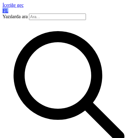
İçeriğe geç
FL
Yazılarda ara