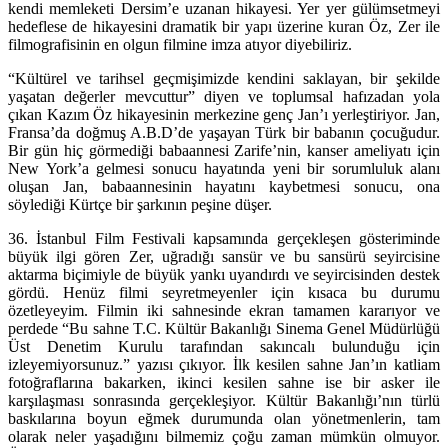
kendi memleketi Dersim’e uzanan hikayesi. Yer yer gülümsetmeyi
hedeflese de hikayesini dramatik bir yapı üzerine kuran Öz, Zer ile
filmografisinin en olgun filmine imza atıyor diyebiliriz.
“Kültürel ve tarihsel geçmişimizde kendini saklayan, bir şekilde
yaşatan değerler mevcuttur” diyen ve toplumsal hafızadan yola
çıkan Kazım Öz hikayesinin merkezine genç Jan’ı yerleştiriyor. Jan,
Fransa’da doğmuş A.B.D’de yaşayan Türk bir babanın çocuğudur.
Bir gün hiç görmediği babaannesi Zarife’nin, kanser ameliyatı için
New York’a gelmesi sonucu hayatında yeni bir sorumluluk alanı
oluşan Jan, babaannesinin hayatını kaybetmesi sonucu, ona
söylediği Kürtçe bir şarkının peşine düşer.
36. İstanbul Film Festivali kapsamında gerçekleşen gösteriminde
büyük ilgi gören Zer, uğradığı sansür ve bu sansürü seyircisine
aktarma biçimiyle de büyük yankı uyandırdı ve seyircisinden destek
gördü. Henüz filmi seyretmeyenler için kısaca bu durumu
özetleyeyim. Filmin iki sahnesinde ekran tamamen kararıyor ve
perdede “Bu sahne T.C. Kültür Bakanlığı Sinema Genel Müdürlüğü
Üst Denetim Kurulu tarafından sakıncalı bulunduğu için
izleyemiyorsunuz.” yazısı çıkıyor. İlk kesilen sahne Jan’ın katliam
fotoğraflarına bakarken, ikinci kesilen sahne ise bir asker ile
karşılaşması sonrasında gerçekleşiyor. Kültür Bakanlığı’nın türlü
baskılarına boyun eğmek durumunda olan yönetmenlerin, tam
olarak neler yaşadığını bilmemiz çoğu zaman mümkün olmuyor.