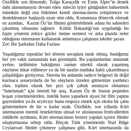
Özellikle son dönemde, Tolga Karaçelik ve Emin Alper’in destek
dahi alamamasıyla devam eden sürecin iyiye gittiğinden bahsetmek
mümkün değil zira hükümet kendi sinemacılarını yetiştirmeye ve
desteklemeye başlayalı uzun süre oldu. Konumuza dönecek olursak
en azından, Kazım Öz’ün filmini gösterebilmek adına bu sahneleri
çıkartmış olmasına rağmen Kültür Bakanlığı’nın uyguladığı bu
faşist yöntemi zekice gözler önüne sermesi ve arka planda neler
olduğunu sinemasını kullanarak anlatmaya çalışması takdire şayan.
Zer: Bir Şarkıdan Daha Fazlası
Yaşadığımız topraklar her dönem savaşlara tanık olmuş, bastığımız
her yer vakti zamanında kan görmüştür. Bu yapılanlardan utanmak
yerine, tarihimize baktığımız zaman sürekli olarak yaşanmış
olayların inkar edilmeye ya da bir tarafın mutlaka haklı çıkartılmaya
çalışıldığını görüyoruz. Sinema bu anlamda sadece belgesel ile değil
kurmaca senaryolarla da bu olayların izinden gitmemize yardımcı
olan, toplum olarak her şeyi çok çabuk unutuyor olmamızı
“hatırlamak” için önemli bir araç. Kazım Öz de bunun peşinden
koşan yönetmenlerden, üstelik bunu yaparken siyasi bir film yapma
gayretinden ya da seyirciye bunu empoze etmek için ekstra bir çaba
göstermekten de bir o kadar uzak. Özellikle, son yıllarda Kürt
sinemasının önemli örneklerinin ulusal ve uluslararası festivallerden
ödüllerle ayrılması, Kürt sinemacıların benzer yapıları içeren filmler
oluşturmasına sebep oldu. Birçok Türk yönetmenin Nuri Bilge
Ceylanvari filmler çekmeye çalışması gibi, Kürt sinemasında da