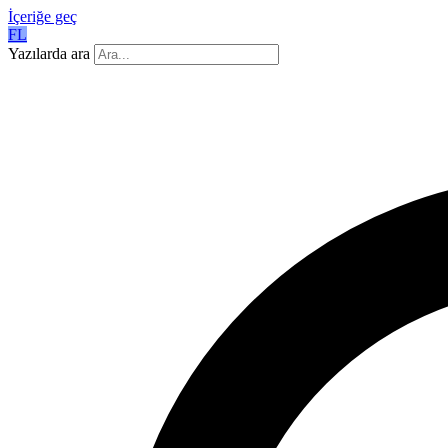
İçeriğe geç
FL
Yazılarda ara