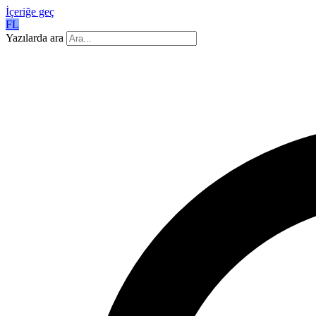
İçeriğe geç
FL
Yazılarda ara