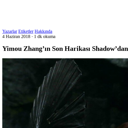
Yazarlar
Etiketler
Hakkında
4 Haziran 2018
·
1 dk okuma
Yimou Zhang’ın Son Harikası Shadow’dan