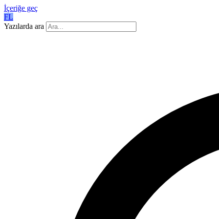
İçeriğe geç
FL
Yazılarda ara