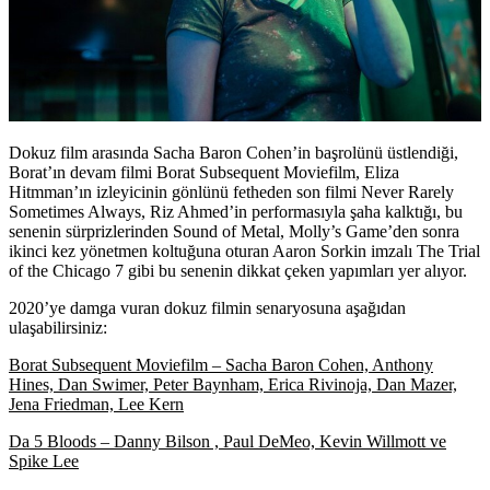
Dokuz film arasında Sacha Baron Cohen’in başrolünü üstlendiği,
Borat’ın devam filmi
Borat Subsequent Moviefilm,
Eliza
Hitmman’ın izleyicinin gönlünü fetheden son filmi
Never Rarely
Sometimes Always
, Riz Ahmed’in performasıyla şaha kalktığı, bu
senenin sürprizlerinden
Sound of Metal
, Molly’s Game’den sonra
ikinci kez yönetmen koltuğuna oturan Aaron Sorkin imzalı
The Trial
of the Chicago 7
gibi bu senenin dikkat çeken yapımları yer alıyor.
2020’ye damga vuran dokuz filmin senaryosuna aşağıdan
ulaşabilirsiniz:
Borat Subsequent Moviefilm
– Sacha Baron Cohen, Anthony
Hines, Dan Swimer, Peter Baynham, Erica Rivinoja, Dan Mazer,
Jena Friedman, Lee Kern
Da 5 Bloods
– Danny Bilson , Paul DeMeo, Kevin Willmott ve
Spike Lee