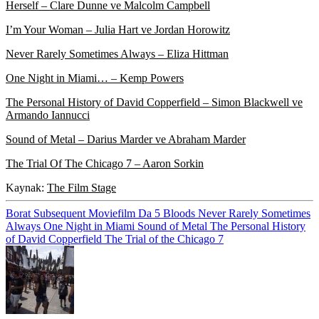
Herself
– Clare Dunne ve Malcolm Campbell
I’m Your Woman
– Julia Hart ve Jordan Horowitz
Never Rarely Sometimes Always
– Eliza Hittman
One Night in Miami…
– Kemp Powers
The Personal History of David Copperfield
– Simon Blackwell ve
Armando Iannucci
Sound of Metal
– Darius Marder ve Abraham Marder
The Trial Of The Chicago 7
– Aaron Sorkin
Kaynak:
The Film Stage
Borat Subsequent Moviefilm
Da 5 Bloods
Never Rarely Sometimes
Always
One Night in Miami
Sound of Metal
The Personal History
of David Copperfield
The Trial of the Chicago 7