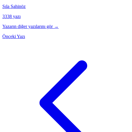
Sıla Şahinöz
3338 yazı
Yazarın diğer yazılarını gör →
Önceki Yazı