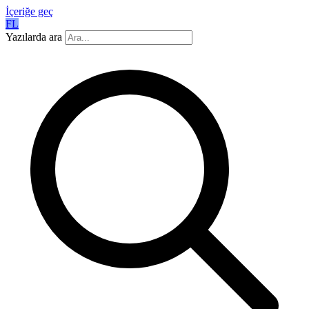
İçeriğe geç
FL
Yazılarda ara