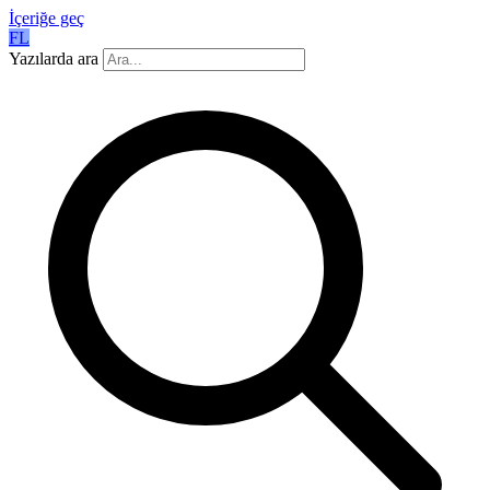
İçeriğe geç
FL
Yazılarda ara