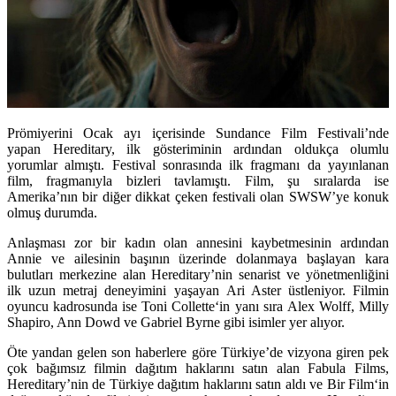
Prömiyerini Ocak ayı içerisinde Sundance Film Festivali’nde
yapan Hereditary, ilk gösteriminin ardından oldukça olumlu
yorumlar almıştı. Festival sonrasında ilk fragmanı da yayınlanan
film, fragmanıyla bizleri tavlamıştı. Film, şu sıralarda ise
Amerika’nın bir diğer dikkat çeken festivali olan SWSW’ye konuk
olmuş durumda.
Anlaşması zor bir kadın olan annesini kaybetmesinin ardından
Annie ve ailesinin başının üzerinde dolanmaya başlayan kara
bulutları merkezine alan Hereditary’nin senarist ve yönetmenliğini
ilk uzun metraj deneyimini yaşayan
Ari Aster
üstleniyor. Filmin
oyuncu kadrosunda ise
Toni Collette
‘in yanı sıra
Alex Wolff, Milly
Shapiro, Ann Dowd
ve
Gabriel Byrne
gibi isimler yer alıyor.
Öte yandan gelen son haberlere göre Türkiye’de vizyona giren pek
çok bağımsız filmin dağıtım haklarını satın alan
Fabula Films
,
Hereditary’nin de Türkiye dağıtım haklarını satın aldı ve
Bir Film
‘in