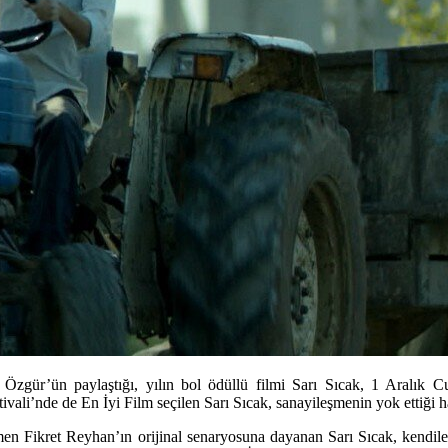
Özgür’ün paylaştığı, yılın bol ödüllü filmi Sarı Sıcak, 1 Aralık 
vali’nde de En İyi Film seçilen Sarı Sıcak, sanayileşmenin yok ettiği hay
tmen
Fikret Reyhan
’ın orijinal senaryosuna dayanan
Sarı Sıcak
, kendil