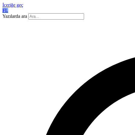
İçeriğe geç
FL
Yazılarda ara