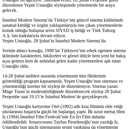
düzenlenen Yeşim Ustaoğlu söyleşisinde yönetmenle bir araya
gelecek.
İstanbul Modern Sinema’da Türkiye’nin güncel sinema kültüründe
sanatsal kimliği ve özgün yaklaşımlarıyla öne çıkan yönetmenlerin
konuk olduğu buluşma serisi SİYAD iş birliği ve Türk Tuborg
A.Ş.’nin katkılarıyla devam ediyor.
Yeşim Ustaoğlu, 28 Şubat’ta İstanbul Modern Sinema’da
Serinin altıncı konuğu, 1990’lar Türkiyesi’nin erkek egemen sinema
ikliminde karakterleri, hikâyeleri ve görsel diliyle hem yeni bir bakış
açısı getiren hem de ardından gelen kadın yönetmenlere ışık tutan
Ustaoğlu oldu.
14-28 Şubat tarihleri arasında yönetmenin tüm filmlerinin
gösterildiği program kapsamında, Yeşim Ustaoğlu’nun sineması ve
yönetmenliği üzerine bir söyleşi de düzenleniyor. Sinema yazarı
Müge Turan’ın moderatörlüğünde düzenlenecek söyleşi
28 Şubat
Perşembe saat 19.15
’te İstanbul Modern’de gerçekleşecek.
Yeşim Ustaoğlu kariyerine Otel (1992) adlı kısa filminin elde ettiği
uluslararası başarıyla güçlü bir başlangıç yaptı. İlk uzun metraj filmi
İz (1994) İstanbul Film Festivali’nde En İyi Film dalında
ödüllendirildi. Senaryosunu Tayfun Pirselimoğlu’nun yazdığı İz,
Ustaoğlu’nun güçlü sinemasının sesini yankılasa da yönetmenin