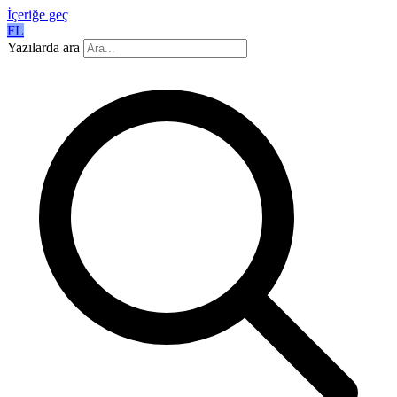
İçeriğe geç
FL
Yazılarda ara