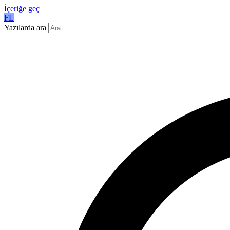
İçeriğe geç
FL
Yazılarda ara