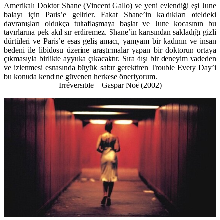
Amerikalı Doktor Shane (Vincent Gallo) ve yeni evlendiği eşi June
balayı için Paris’e gelirler. Fakat Shane’in kaldıkları oteldeki
davranışları oldukça tuhaflaşmaya başlar ve June kocasının bu
tavırlarına pek akıl sır erdiremez. Shane’in karısından sakladığı gizli
dürtüleri ve Paris’e esas geliş amacı, yamyam bir kadının ve insan
bedeni ile libidosu üzerine araştırmalar yapan bir doktorun ortaya
çıkmasıyla birlikte ayyuka çıkacaktır. Sıra dışı bir deneyim vadeden
ve izlenmesi esnasında büyük sabır gerektiren Trouble Every Day’i
bu konuda kendine güvenen herkese öneriyorum.
Irréversible – Gaspar Noé (2002)