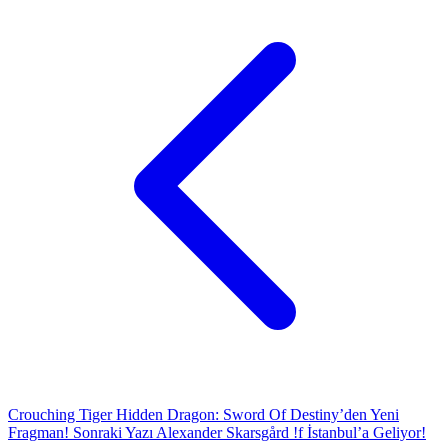
Crouching Tiger Hidden Dragon: Sword Of Destiny’den Yeni
Fragman!
Sonraki Yazı
Alexander Skarsgård !f İstanbul’a Geliyor!