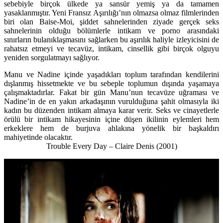
sebebiyle birçok ülkede ya sansür yemiş ya da tamamen
yasaklanmıştır. Yeni Fransız Aşırılığı’nın olmazsa olmaz filmlerinden
biri olan Baise-Moi, şiddet sahnelerinden ziyade gerçek seks
sahnelerinin olduğu bölümlerle intikam ve porno arasındaki
sınırların bulanıklaşmasını sağlarken bu aşırılık haliyle izleyicisini de
rahatsız etmeyi ve tecavüz, intikam, cinsellik gibi birçok olguyu
yeniden sorgulatmayı sağlıyor.
Manu ve Nadine içinde yaşadıkları toplum tarafından kendilerini
dışlanmış hissetmekte ve bu sebeple toplumun dışında yaşamaya
çalışmaktadırlar. Fakat bir gün Manu’nun tecavüze uğraması ve
Nadine’in de en yakın arkadaşının vurulduğuna şahit olmasıyla iki
kadın bu düzenden intikam almaya karar verir. Seks ve cinayetlerle
örülü bir intikam hikayesinin içine düşen ikilinin eylemleri hem
erkeklere hem de burjuva ahlakına yönelik bir başkaldırı
mahiyetinde olacaktır.
Trouble Every Day – Claire Denis (2001)