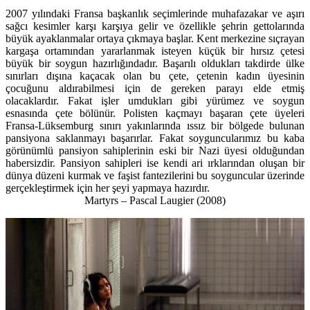
2007 yılındaki Fransa başkanlık seçimlerinde muhafazakar ve aşırı
sağcı kesimler karşı karşıya gelir ve özellikle şehrin gettolarında
büyük ayaklanmalar ortaya çıkmaya başlar. Kent merkezine sıçrayan
kargaşa ortamından yararlanmak isteyen küçük bir hırsız çetesi
büyük bir soygun hazırlığındadır. Başarılı oldukları takdirde ülke
sınırları dışına kaçacak olan bu çete, çetenin kadın üyesinin
çocuğunu aldırabilmesi için de gereken parayı elde etmiş
olacaklardır. Fakat işler umdukları gibi yürümez ve soygun
esnasında çete bölünür. Polisten kaçmayı başaran çete üyeleri
Fransa-Lüksemburg sınırı yakınlarında ıssız bir bölgede bulunan
pansiyona saklanmayı başarırlar. Fakat soyguncularımız bu kaba
görünümlü pansiyon sahiplerinin eski bir Nazi üyesi olduğundan
habersizdir. Pansiyon sahipleri ise kendi ari ırklarından oluşan bir
dünya düzeni kurmak ve faşist fantezilerini bu soyguncular üzerinde
gerçekleştirmek için her şeyi yapmaya hazırdır.
Martyrs – Pascal Laugier (2008)