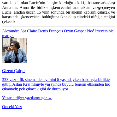
yarı kapalı olan Lucie’nin iletişim kurduğu tek kişi hastane arkadaşı
Anna’dır. Anna ile birlikte işkencecisini aramaktan vazgeçmeyen
Lucie, aradan geçen 15 yılın sonunda bir ailenin kapısını çalacak ve
karşısında işkencecisini bulduğuna ikna olup elindeki tüfeğin tetiğini
çekecektir.
Alexandre Aja
Claire Denis
François Ozon
Gaspar Noé
Irreversible
martyrs
Gizem Çalışır
333 yazı
·
İlk sinema deneyimini 6 yaşındayken babasıyla birlikte
gittiği Aslan Kral filmiyle yaşayınca büyülü fenerin etkisinden hiç
çıkamadı; pek çıkacak gibi de durmuyor.
Yazarın diğer yazılarını gör →
Önceki Yazı