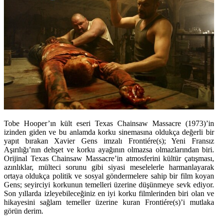
Tobe Hooper’ın kült eseri Texas Chainsaw Massacre (1973)’in
izinden giden ve bu anlamda korku sinemasına oldukça değerli bir
yapıt bırakan Xavier Gens imzalı Frontiére(s); Yeni Fransız
Aşırılığı’nın dehşet ve korku ayağının olmazsa olmazlarından biri.
Orijinal Texas Chainsaw Massacre’in atmosferini kültür çatışması,
azınlıklar, mülteci sorunu gibi siyasi meselelerle harmanlayarak
ortaya oldukça politik ve sosyal göndermelere sahip bir film koyan
Gens; seyirciyi korkunun temelleri üzerine düşünmeye sevk ediyor.
Son yıllarda izleyebileceğiniz en iyi korku filmlerinden biri olan ve
hikayesini sağlam temeller üzerine kuran Frontiére(s)’i mutlaka
görün derim.