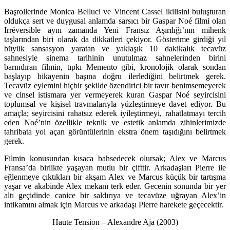
Başrollerinde Monica Belluci ve Vincent Cassel ikilisini buluşturan
oldukça sert ve duygusal anlamda sarsıcı bir Gaspar Noé filmi olan
Irréversible aynı zamanda Yeni Fransız Aşırılığı’nın mihenk
taşlarından biri olarak da dikkatleri çekiyor. Gösterime girdiği yıl
büyük sansasyon yaratan ve yaklaşık 10 dakikalık tecavüz
sahnesiyle sinema tarihinin unutulmaz sahnelerinden birini
barındıran filmin, tıpkı Memento gibi, kronolojik olarak sondan
başlayıp hikayenin başına doğru ilerlediğini belirtmek gerek.
Tecavüz eylemini hiçbir şekilde özendirici bir tavır benimsemeyerek
ve cinsel istismara yer vermeyerek kuran Gaspar Noé seyircisini
toplumsal ve kişisel travmalarıyla yüzleştirmeye davet ediyor. Bu
amaçla; seyircisini rahatsız ederek iyileştirmeyi, rahatlatmayı tercih
eden Noé’nin özellikle teknik ve estetik anlamda zihinlerimizde
tahribata yol açan görüntülerinin ekstra önem taşıdığını belirtmek
gerek.
Filmin konusundan kısaca bahsedecek olursak; Alex ve Marcus
Fransa’da birlikte yaşayan mutlu bir çifttir. Arkadaşları Pierre ile
eğlenmeye çıktıkları bir akşam Alex ve Marcus küçük bir tartışma
yaşar ve akabinde Alex mekanı terk eder. Gecenin sonunda bir yer
altı geçidinde canice bir saldırıya ve tecavüze uğrayan Alex’in
intikamını almak için Marcus ve arkadaşı Pierre harekete geçecektir.
Haute Tension – Alexandre Aja (2003)