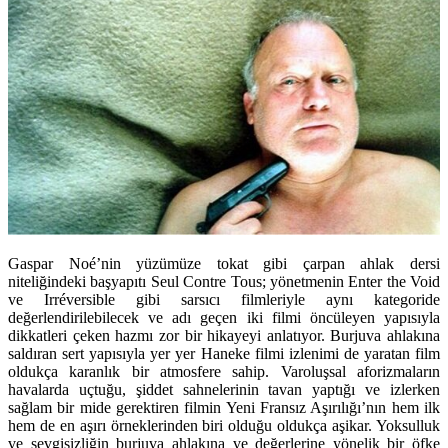
Gaspar Noé’nin yüzümüze tokat gibi çarpan ahlak dersi
niteliğindeki başyapıtı Seul Contre Tous; yönetmenin Enter the Void
ve Irréversible gibi sarsıcı filmleriyle aynı kategoride
değerlendirilebilecek ve adı geçen iki filmi öncüleyen yapısıyla
dikkatleri çeken hazmı zor bir hikayeyi anlatıyor. Burjuva ahlakına
saldıran sert yapısıyla yer yer Haneke filmi izlenimi de yaratan film
oldukça karanlık bir atmosfere sahip. Varoluşsal aforizmaların
havalarda uçtuğu, şiddet sahnelerinin tavan yaptığı ve izlerken
sağlam bir mide gerektiren filmin Yeni Fransız Aşırılığı’nın hem ilk
hem de en aşırı örneklerinden biri olduğu oldukça aşikar. Yoksulluk
ve sevgisizliğin burjuva ahlakına ve değerlerine yönelik bir öfke