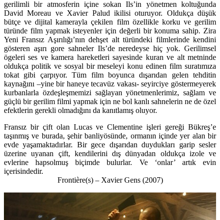
gerilimli bir atmosferin içine sokan Ils’in yönetmen koltuğunda
David Moreau ve Xavier Palud ikilisi oturuyor. Oldukça düşük
bütçe ve dijital kamerayla çekilen film özellikle korku ve gerilim
türünde film yapmak isteyenler için değerli bir konuma sahip. Zira
Yeni Fransız Aşırılığı’nın dehşet alt türündeki filmlerinde kendini
gösteren aşırı gore sahneler Ils’de neredeyse hiç yok. Gerilimsel
ögeleri ses ve kamera hareketleri sayesinde kuran ve alt metninde
oldukça politik ve sosyal bir meseleyi konu edinen film suratımıza
tokat gibi çarpıyor. Tüm film boyunca dışarıdan gelen tehditin
kaynağını –yine bir haneye tecavüz vakası- seyirciye göstermeyerek
kurbanlarla özdeşleşmemizi sağlayan yönetmenlerimiz, sağlam ve
güçlü bir gerilim filmi yapmak için ne bol kanlı sahnelerin ne de özel
efektlerin gerekli olmadığını da kanıtlamış oluyor.
Fransız bir çift olan Lucas ve Clementine işleri gereği Bükreş’e
taşınmış ve burada, şehir banliyösünde, ormanın içinde yer alan bir
evde yaşamaktadırlar. Bir gece dışarıdan duydukları garip sesler
üzerine uyanan çift, kendilerini dış dünyadan oldukça izole ve
evlerine hapsolmuş biçimde bulurlar. Ve ‘onlar’ artık evin
içerisindedir.
Frontière(s) – Xavier Gens (2007)