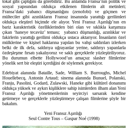
tokat gibi çaptığını da görebiliriz. Bu anlamda Fransa’nın politik ve
sosyal yapısından oldukça etkilenen filmlerin alt metinleri;
Fransa’daki yabancı düşmanlığını (zenofobi) ve göçmen ve
mülteciler gibi azınlıkların Fransız insanında yarattığı gerilimleri
oldukça eleştirel biçimde ele alıyor. Yeni Fransız Aşırılığı’nın en
bariz karakteristik özelliklerinden biri olan ve sıklıkla karşımıza
çıkan ‘haneye tecavüz’ teması; yabancı düşmanlığı, azınlıklar ve
fakirlerin yarattığı gerilimi oldukça ustaca aktarıyor. İnsanların özel
mülklerine ve kişisel haklarına yapılan bu vahşi saldırıları izlerken
belki de ilk defa, saldırıya uğrayanlar yerine, saldırıyı yapanlarla
özdeşleşme fırsatı yakalıyoruz ve saklı gerçeklerle yüzleştiriliyoruz.
Bu durumun elbette Hollywood’un amaçsız slasher filmlerine
yönelik sert bir eleştiri içerdiğini de söylemek gerekiyor.
Edebiyat alanında Bataille, Sade, William S. Burroughs, Michel
Houellebecq, Antonin Artaud; sinema alanında Bunuel, Polanski,
Franju, Pasolini, Godard, Zulawski, Haneke gibi kültürel donanımı
oldukça yüksek ve aykırı kişiliklere sahip isimlerden ilham alan Yeni
Fransız Aşırılığı yönetmenlerinin seyirciyi sarsarak kendine
getirmeye ve gerçeklerle yüzleştirmeye çalışan filmlerine şöyle bir
bakalım.
Yeni Fransız Aşırılığı
Seul Contre Tous – Gaspar Noé (1998)