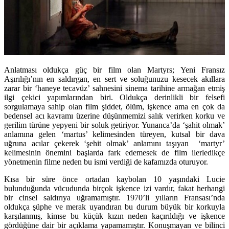
Anlatması oldukça güç bir film olan Martyrs; Yeni Fransız
Aşırılığı’nın en saldırgan, en sert ve soluğunuzu kesecek akıllara
zarar bir ‘haneye tecavüz’ sahnesini sinema tarihine armağan etmiş
ilgi çekici yapımlarından biri. Oldukça derinlikli bir felsefi
sorgulamaya sahip olan film şiddet, ölüm, işkence ama en çok da
bedensel acı kavramı üzerine düşünmemizi salık verirken korku ve
gerilim türüne yepyeni bir soluk getiriyor. Yunanca’da ‘şahit olmak’
anlamına gelen ‘martus’ kelimesinden türeyen, kutsal bir dava
uğruna acılar çekerek ‘şehit olmak’ anlamını taşıyan ‘martyr’
kelimesinin önemini başlarda fark edemesek de film ilerledikçe
yönetmenin filme neden bu ismi verdiği de kafamızda oturuyor.
Kısa bir süre önce ortadan kaybolan 10 yaşındaki Lucie
bulunduğunda vücudunda birçok işkence izi vardır, fakat herhangi
bir cinsel saldırıya uğramamıştır. 1970’li yılların Fransası’nda
oldukça şüphe ve merak uyandıran bu durum büyük bir korkuyla
karşılanmış, kimse bu küçük kızın neden kaçırıldığı ve işkence
gördüğüne dair bir açıklama yapamamıştır. Konuşmayan ve bilinci