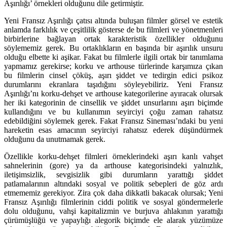
Aşırılığı’ örnekleri olduğunu dile getirmiştir.
Yeni Fransız Aşırılığı çatısı altında buluşan filmler görsel ve estetik
anlamda farklılık ve çeşitlilik gösterse de bu filmleri ve yönetmenleri
birbirlerine bağlayan ortak karakteristik özellikler olduğunu
söylememiz gerek. Bu ortaklıkların en başında bir aşırılık unsuru
olduğu elbette ki aşikar. Fakat bu filmlerle ilgili ortak bir tanımlama
yapmamız gerekirse; korku ve arthouse türlerinde karşımıza çıkan
bu filmlerin cinsel çöküş, aşırı şiddet ve tedirgin edici psikoz
durumlarını ekranlara taşıdığını söyleyebiliriz. Yeni Fransız
Aşırılığı’nı korku-dehşet ve arthouse kategorilerine ayıracak olursak
her iki kategorinin de cinsellik ve şiddet unsurlarını aşırı biçimde
kullandığını ve bu kullanımın seyirciyi çoğu zaman rahatsız
edebildiğini söylemek gerek. Fakat Fransız Sineması’ndaki bu yeni
hareketin esas amacının seyirciyi rahatsız ederek düşündürmek
olduğunu da unutmamak gerek.
Özellikle korku-dehşet filmleri örneklerindeki aşırı kanlı vahşet
sahnelerinin (gore) ya da arthouse kategorisindeki yalnızlık,
iletişimsizlik, sevgisizlik gibi durumların yarattığı şiddet
patlamalarının altındaki sosyal ve politik sebepleri de göz ardı
etmememiz gerekiyor. Zira çok daha dikkatli bakacak olursak; Yeni
Fransız Aşırılığı filmlerinin ciddi politik ve sosyal göndermelerle
dolu olduğunu, vahşi kapitalizmin ve burjuva ahlakının yarattığı
çürümüşlüğü ve yapaylığı alegorik biçimde ele alarak yüzümüze