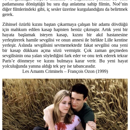
patlamasına dönüştüğü bu sıra dışı anlatıma sahip filmin, Noé’nin
diğer filmlerindeki gibi, iç sesler üzerine kurgulandığını da belirtmek
gerek.
Zihinsel özürlü kızını baştan çıkarmaya çalışan bir adamı dövdüğü
için mahkum edilen kasap hapisten henüz çıkmıştır. Artık yeni bir
hayata başlamak isteyen kasap, kızını bir akıl hastanesine
yerleştirerek hamile sevgilisi ve onun annesi ile birlikte Lille kentine
yerleşir. Aslında sevgilisini sevmemektedir fakat sevgilisi ona yeni
bir kasap dükkanı açma sözü vermiştir. Çok zaman geçmeden
sevgilisinin ona yalan söylediğini fark eder ve onu terk ederek tekrar
Paris’e dönmeye ve kızını bulmaya karar verir. Bu yeni hayat
yolculuğunda yanına aldığı tek şey ise tabancasıdır.
Les Amants Criminels – François Ozon (1999)