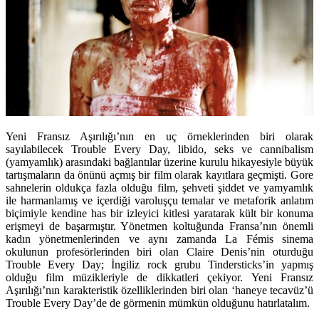
Yeni Fransız Aşırılığı’nın en uç örneklerinden biri olarak
sayılabilecek Trouble Every Day, libido, seks ve cannibalism
(yamyamlık) arasındaki bağlantılar üzerine kurulu hikayesiyle büyük
tartışmaların da önünü açmış bir film olarak kayıtlara geçmişti. Gore
sahnelerin oldukça fazla olduğu film, şehveti şiddet ve yamyamlık
ile harmanlamış ve içerdiği varoluşçu temalar ve metaforik anlatım
biçimiyle kendine has bir izleyici kitlesi yaratarak kült bir konuma
erişmeyi de başarmıştır. Yönetmen koltuğunda Fransa’nın önemli
kadın yönetmenlerinden ve aynı zamanda La Fémis sinema
okulunun profesörlerinden biri olan Claire Denis’nin oturduğu
Trouble Every Day; İngiliz rock grubu Tindersticks’in yapmış
olduğu film müzikleriyle de dikkatleri çekiyor. Yeni Fransız
Aşırılığı’nın karakteristik özelliklerinden biri olan ‘haneye tecavüz’ü
Trouble Every Day’de de görmenin mümkün olduğunu hatırlatalım.