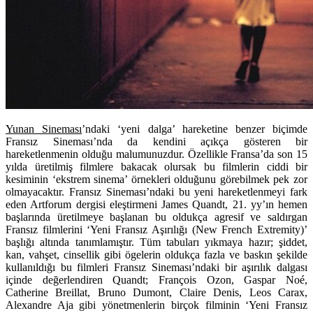
Yunan Sineması
’ndaki ‘yeni dalga’ hareketine benzer biçimde
Fransız Sineması’nda da kendini açıkça gösteren bir
hareketlenmenin olduğu malumunuzdur. Özellikle Fransa’da son 15
yılda üretilmiş filmlere bakacak olursak bu filmlerin ciddi bir
kesiminin ‘ekstrem sinema’ örnekleri olduğunu görebilmek pek zor
olmayacaktır. Fransız Sineması’ndaki bu yeni hareketlenmeyi fark
eden Artforum dergisi eleştirmeni James Quandt, 21. yy’ın hemen
başlarında üretilmeye başlanan bu oldukça agresif ve saldırgan
Fransız filmlerini ‘Yeni Fransız Aşırılığı (New French Extremity)’
başlığı altında tanımlamıştır. Tüm tabuları yıkmaya hazır; şiddet,
kan, vahşet, cinsellik gibi ögelerin oldukça fazla ve baskın şekilde
kullanıldığı bu filmleri Fransız Sineması’ndaki bir aşırılık dalgası
içinde değerlendiren Quandt; François Ozon, Gaspar Noé,
Catherine Breillat, Bruno Dumont, Claire Denis, Leos Carax,
Alexandre Aja gibi yönetmenlerin birçok filminin ‘Yeni Fransız