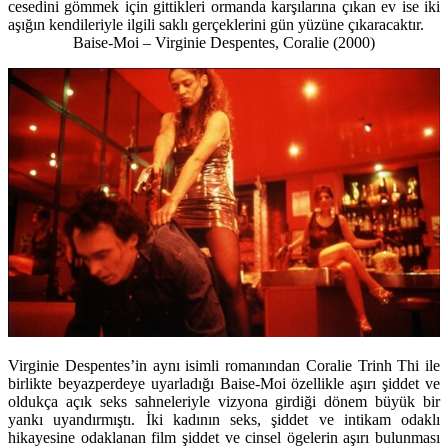
cesedini gömmek için gittikleri ormanda karşılarına çıkan ev ise iki
aşığın kendileriyle ilgili saklı gerçeklerini gün yüzüne çıkaracaktır.
Baise-Moi – Virginie Despentes, Coralie (2000)
Virginie Despentes’in aynı isimli romanından Coralie Trinh Thi ile
birlikte beyazperdeye uyarladığı Baise-Moi özellikle aşırı şiddet ve
oldukça açık seks sahneleriyle vizyona girdiği dönem büyük bir
yankı uyandırmıştı. İki kadının seks, şiddet ve intikam odaklı
hikayesine odaklanan film şiddet ve cinsel ögelerin aşırı bulunması