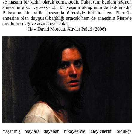
ve masum bir kadın olarak görmektedir. Fakat tüm bunlara rağmen
annesinin alkol ve seks dolu bir yaşamı olduğunun da farkındadır.
Babasının bir trafik kazasında ölmesiyle birlikte hem Pierre’in
annesine olan duygusal bağlılığı artacak hem de annesinin Pierre’e
duyduğu sevgi ve arzu çoğalacaktır.
Ils – David Moreau, Xavier Palud (2006)
Yaşanmış olaylara dayanan hikayesiyle izleyicilerini oldukça