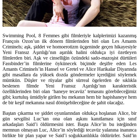
Swimming Pool, 8 Femmes gibi filmleriyle kalplerimizi kazanmış
François Ozon’un ilk dönem filmlerinden biri olan Les Amants
Criminels; aşk, şiddet ve homoerotizm üçgeninde geçen hikayesiyle
Yeni Fransız Aşırılığı’nın aşırılık halini oldukça iyi özetleyen
filmlerden biri. Aşk ve cinselliğin özündeki sado-mazoşist dürtüleri
Fassbinder’in filmlerine öykünecek biçimde deşifre eden Les
Amants Criminels’in Hansel ve Gretel ve Alice Harikalar Diyarında
gibi masallara da yüksek dozda göndermeler içerdiğini söylemek
mümkün. Düşler ve rüyalar gibi sürreal ögelerden de sıklıkla
beslenen filmde Yeni Fransız Aşırılığı’nın karakteristik
özelliklerinden biri olan ‘haneye tecavüz’ temasını görebileceğimiz
gibi; kurtuluş ümidiyle girilen bu mekanın hem bir hapishaneye hem
de bir keşif mekanına nasıl dönüşebileceğine de şahit olacağız.
Baştan çıkarma ve şiddet oyunlarından oldukça hoşlanan Alice, bir
gün sevgilisi Luc’tan ona olan aşkını kanıtlaması için sınıf
arkadaşları Said’i öldürmesini ister. Başta Alice’in bu isteğinden
memnun olmayan Luc, Alice’in söylediği tecavüz yalanına inanınca
birlikte bir plan yapar ve Said’i soğukkanlılıkla öldürürler. Said’in