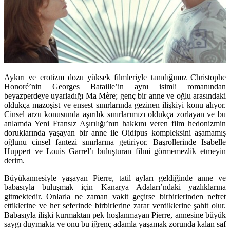
Aykırı ve erotizm dozu yüksek filmleriyle tanıdığımız Christophe
Honoré’nin Georges Bataille’in aynı isimli romanından
beyazperdeye uyarladığı Ma Mère; genç bir anne ve oğlu arasındaki
oldukça mazoşist ve ensest sınırlarında gezinen ilişkiyi konu alıyor.
Cinsel arzu konusunda aşırılık sınırlarımızı oldukça zorlayan ve bu
anlamda Yeni Fransız Aşırılığı’nın hakkını veren film hedonizmin
doruklarında yaşayan bir anne ile Oidipus kompleksini aşamamış
oğlunu cinsel fantezi sınırlarına getiriyor. Başrollerinde Isabelle
Huppert ve Louis Garrel’ı buluşturan filmi görmemezlik etmeyin
derim.
Büyükannesiyle yaşayan Pierre, tatil ayları geldiğinde anne ve
babasıyla buluşmak için Kanarya Adaları’ndaki yazlıklarına
gitmektedir. Onlarla ne zaman vakit geçirse birbirlerinden nefret
ettiklerine ve her seferinde birbirlerine zarar verdiklerine şahit olur.
Babasıyla ilişki kurmaktan pek hoşlanmayan Pierre, annesine büyük
saygı duymakta ve onu bu iğrenç adamla yaşamak zorunda kalan saf