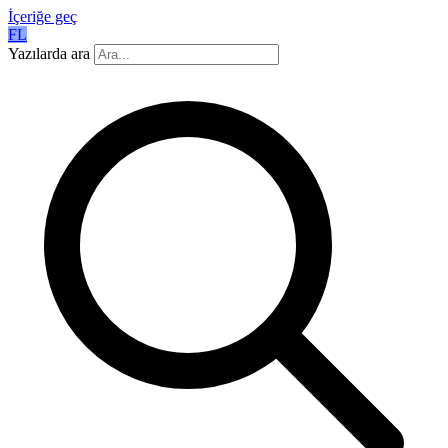
İçeriğe geç
FL
Yazılarda ara