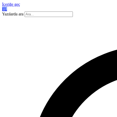
İçeriğe geç
FL
Yazılarda ara