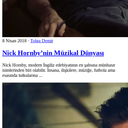
8 Nisan 2018
·
Tolga Demir
Nick Hornby’nin Müzikal Dünyası
Nick Hornby, modern İngiliz edebiyatının en şahsına münhasır
isimlerinden biri olabilir. İnsana, ilişkilere, müziğe, futbola ama
esasında tutkularına ...