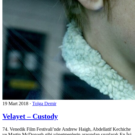
19 Mart 2018
·
Tolga Demir
Velayet – Custody
74. Venedik Film Festivali’nde Andrew Haigh, Abdellatif Kechiche
ve Martin McDonagh gibi yönetmenlerin arasından sıyrılarak En İyi