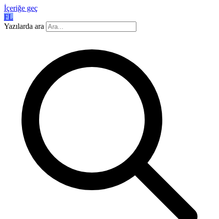
İçeriğe geç
FL
Yazılarda ara