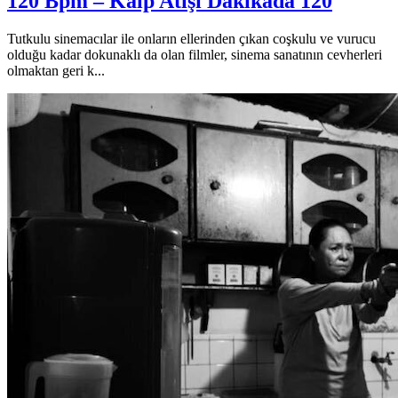
120 Bpm – Kalp Atışı Dakikada 120
Tutkulu sinemacılar ile onların ellerinden çıkan coşkulu ve vurucu
olduğu kadar dokunaklı da olan filmler, sinema sanatının cevherleri
olmaktan geri k...