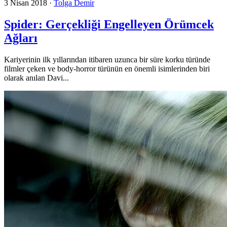
3 Nisan 2018
·
Tolga Demir
Spider: Gerçekliği Engelleyen Örümcek
Ağları
Kariyerinin ilk yıllarından itibaren uzunca bir süre korku türünde
filmler çeken ve body-horror türünün en önemli isimlerinden biri
olarak anılan Davi...