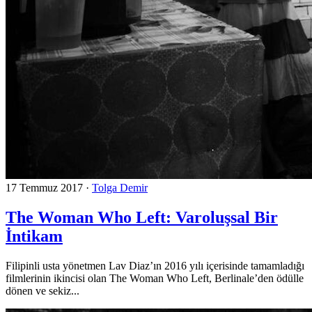
17 Temmuz 2017
·
Tolga Demir
The Woman Who Left: Varoluşsal Bir
İntikam
Filipinli usta yönetmen Lav Diaz’ın 2016 yılı içerisinde tamamladığı
filmlerinin ikincisi olan The Woman Who Left, Berlinale’den ödülle
dönen ve sekiz...