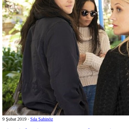
9 Şubat 2019
·
Sıla Şahinöz