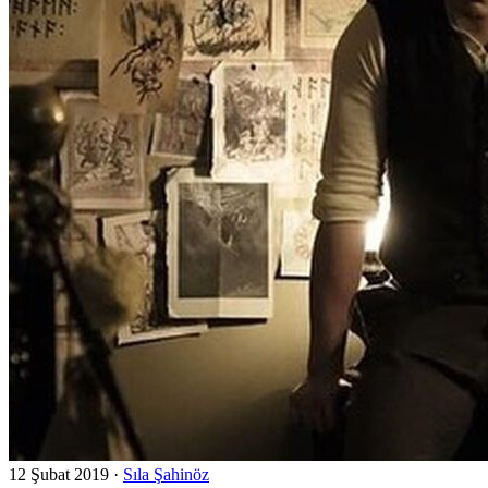
12 Şubat 2019
·
Sıla Şahinöz