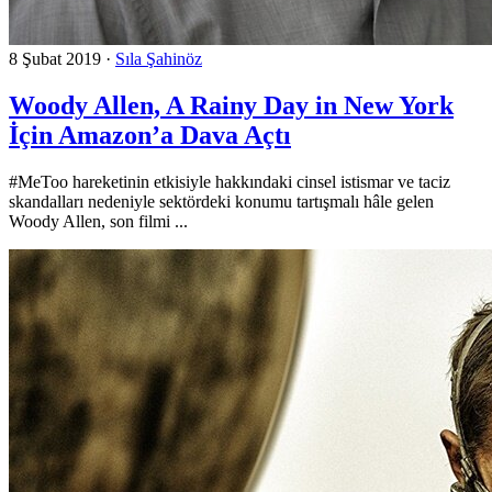
8 Şubat 2019
·
Sıla Şahinöz
Woody Allen, A Rainy Day in New York
İçin Amazon’a Dava Açtı
#MeToo hareketinin etkisiyle hakkındaki cinsel istismar ve taciz
skandalları nedeniyle sektördeki konumu tartışmalı hâle gelen
Woody Allen, son filmi ...