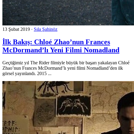
13 Şubat 2019
·
Sıla Şahinöz
İlk Bakış: Chloé Zhao’nun Frances
McDormand’lı Yeni Filmi Nomadland
Geçtiğimiz yıl The Rider filmiyle büyük bir başarı yakalayan Chloé
Zhao’nun Frances McDormand’lı yeni filmi Nomadland’den ilk
görsel yayınlandı. 2015 ...