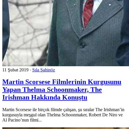
11 Şubat 2019
·
Sıla Şahinöz
Martin Scorsese Filmlerinin Kurgusunu
Yapan Thelma Schoonmaker, The
Irishman Hakkında Konuştu
Martin Scorsese ile birçok filmde çalışan, şu sıralar The Irishman’in
kurgusuyla meşgul olan Thelma Schoonmaker, Robert De Niro ve
Al Pacino’nun filmi...