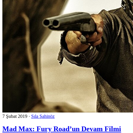
7 Şubat 2019
·
Sıla Şahinöz
Mad Max: Fury Road’un Devam Filmi