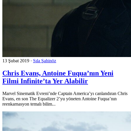
13 Şubat 2019
·
Sıla Şahinöz
Chris Evans, Antoine Fuqua’nın Yeni
Filmi Infinite’ta Yer Alabilir
Marvel Sinematik Evreni’nde Captain America’yı canlandıran Chris
Evans, en son The Equalizer 2’yu yöneten Antoine Fuqua’nın
reenkarnasyon temalı bilim...