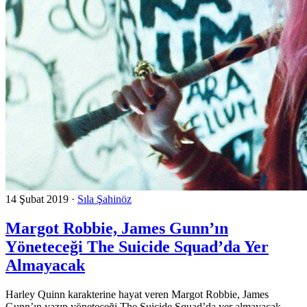
14 Şubat 2019
·
Sıla Şahinöz
Margot Robbie, James Gunn’ın
Yöneteceği The Suicide Squad’da Yer
Almayacak
Harley Quinn karakterine hayat veren Margot Robbie, James
Gunn’ın yazıp yöneteceği The Suicide Squad’da yer almayacak.