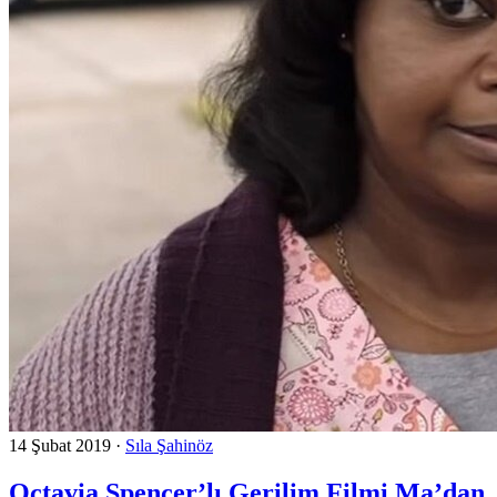
14 Şubat 2019
·
Sıla Şahinöz
Octavia Spencer’lı Gerilim Filmi Ma’dan