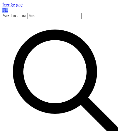
İçeriğe geç
FL
Yazılarda ara