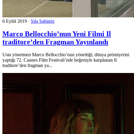
6 Eylül 2019
·
Sıla Şahinöz
Marco Bellocchio’nun Yeni Filmi Il
traditore’den Fragman Yayınlandı
Usta yönetmen Marco Bellocchio’nun yönettiği, dünya prömiyerini
yaptığı 72. Cannes Film Festivali’nde beğeniyle karşılanan Il
traditore’den fragman ya...