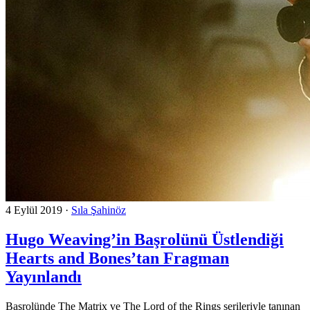
4 Eylül 2019
·
Sıla Şahinöz
Hugo Weaving’in Başrolünü Üstlendiği
Hearts and Bones’tan Fragman
Yayınlandı
Başrolünde The Matrix ve The Lord of the Rings serileriyle tanınan