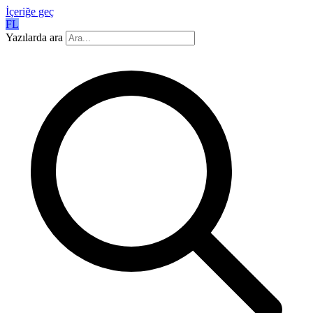
İçeriğe geç
FL
Yazılarda ara