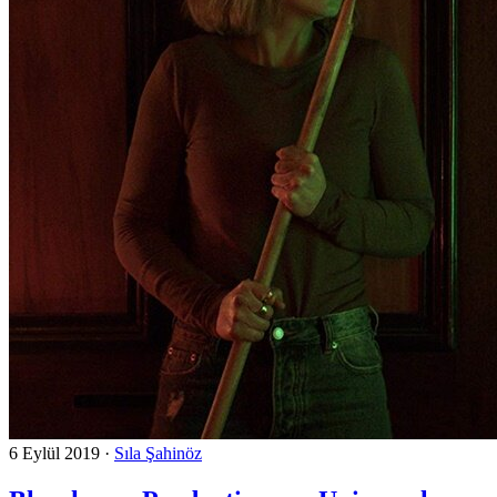
6 Eylül 2019
·
Sıla Şahinöz