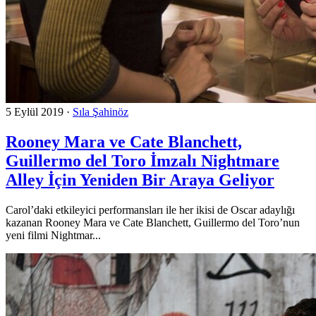
5 Eylül 2019
·
Sıla Şahinöz
Rooney Mara ve Cate Blanchett,
Guillermo del Toro İmzalı Nightmare
Alley İçin Yeniden Bir Araya Geliyor
Carol’daki etkileyici performansları ile her ikisi de Oscar adaylığı
kazanan Rooney Mara ve Cate Blanchett, Guillermo del Toro’nun
yeni filmi Nightmar...