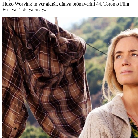
Hugo Weaving’in yer aldığı, dünya prömiyerini 44. Toronto Film
Festivali’nde yapmay...