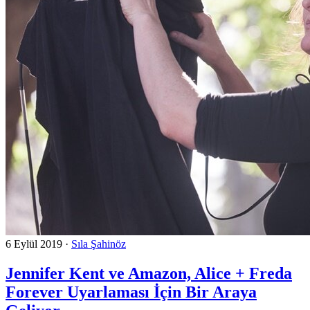
6 Eylül 2019
·
Sıla Şahinöz
Jennifer Kent ve Amazon, Alice + Freda
Forever Uyarlaması İçin Bir Araya