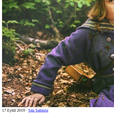
17 Eylül 2019
·
Sıla Şahinöz