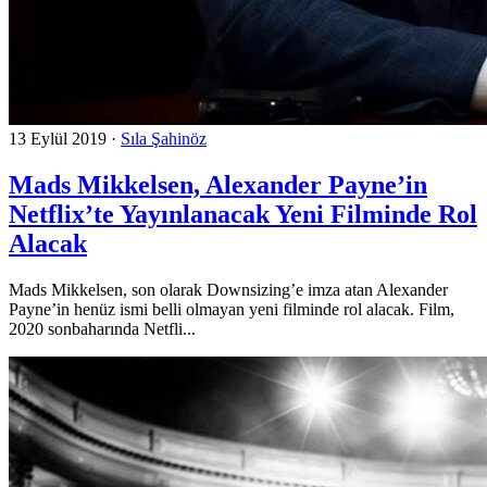
13 Eylül 2019
·
Sıla Şahinöz
Mads Mikkelsen, Alexander Payne’in
Netflix’te Yayınlanacak Yeni Filminde Rol
Alacak
Mads Mikkelsen, son olarak Downsizing’e imza atan Alexander
Payne’in henüz ismi belli olmayan yeni filminde rol alacak. Film,
2020 sonbaharında Netfli...