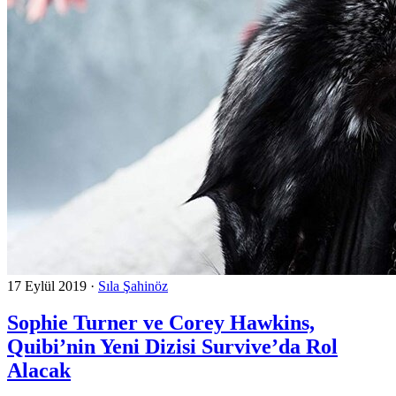
17 Eylül 2019
·
Sıla Şahinöz
Sophie Turner ve Corey Hawkins,
Quibi’nin Yeni Dizisi Survive’da Rol
Alacak