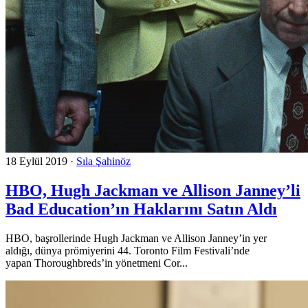
18 Eylül 2019
·
Sıla Şahinöz
HBO, Hugh Jackman ve Allison Janney’li
Bad Education’ın Haklarını Satın Aldı
HBO, başrollerinde Hugh Jackman ve Allison Janney’in yer
aldığı, dünya prömiyerini 44. Toronto Film Festivali’nde
yapan Thoroughbreds’in yönetmeni Cor...