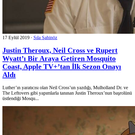
17 Eylül 2019
·
Sıla Şahinöz
Justin Theroux, Neil Cross ve Rupert
Wyatt’ı Bir Araya Getiren Mosquito
Coast, Apple TV+’tan İlk Sezon Onayı
Aldı
Luther’ın yaratıcısı olan Neil Cross’un yazdığı, Mulholland Dr. ve
The Leftovers gibi yapımlarla tanınan Justin Theroux’nun başrolünü
üstlendiği Mosqu...