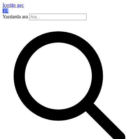
İçeriğe geç
FL
Yazılarda ara