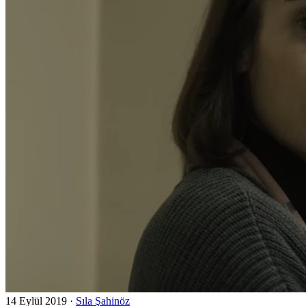
14 Eylül 2019
·
Sıla Şahinöz