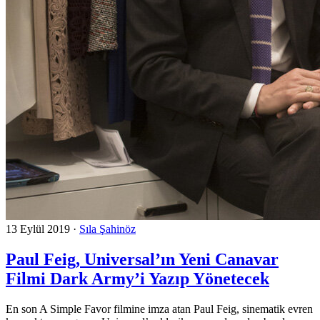
13 Eylül 2019
·
Sıla Şahinöz
Paul Feig, Universal’ın Yeni Canavar
Filmi Dark Army’i Yazıp Yönetecek
En son A Simple Favor filmine imza atan Paul Feig, sinematik evren