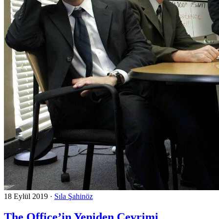
18 Eylül 2019
·
Sıla Şahinöz
The Office’in Yeniden Çevrimi,