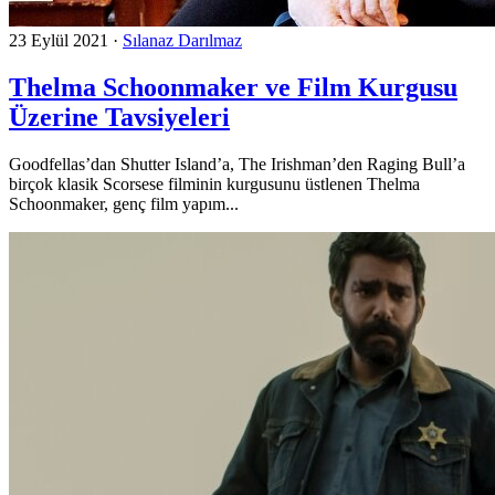
23 Eylül 2021
·
Sılanaz Darılmaz
Thelma Schoonmaker ve Film Kurgusu
Üzerine Tavsiyeleri
Goodfellas’dan Shutter Island’a, The Irishman’den Raging Bull’a
birçok klasik Scorsese filminin kurgusunu üstlenen Thelma
Schoonmaker, genç film yapım...