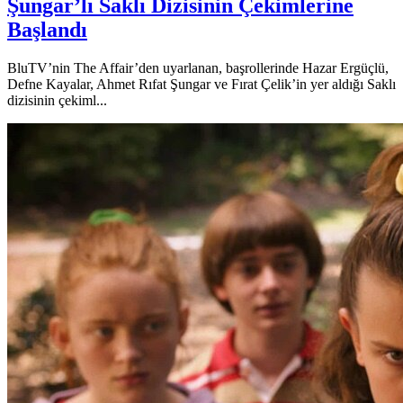
Şungar’lı Saklı Dizisinin Çekimlerine
Başlandı
BluTV’nin The Affair’den uyarlanan, başrollerinde Hazar Ergüçlü,
Defne Kayalar, Ahmet Rıfat Şungar ve Fırat Çelik’in yer aldığı Saklı
dizisinin çekiml...