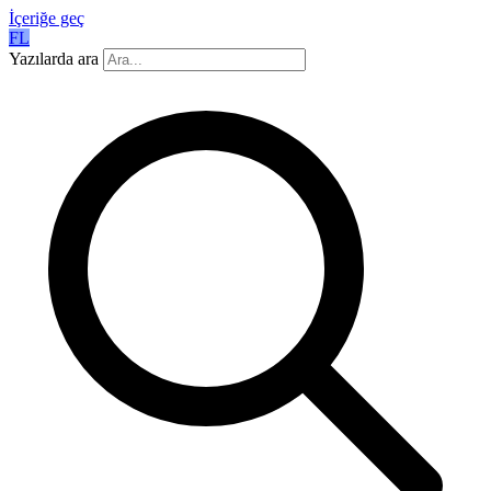
İçeriğe geç
FL
Yazılarda ara