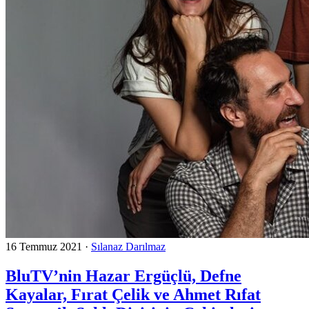
16 Temmuz 2021
·
Sılanaz Darılmaz
BluTV’nin Hazar Ergüçlü, Defne
Kayalar, Fırat Çelik ve Ahmet Rıfat