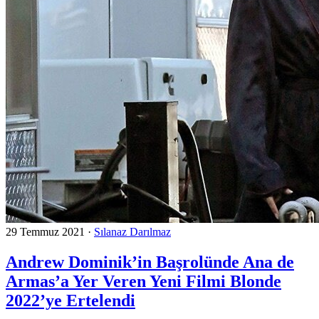
29 Temmuz 2021
·
Sılanaz Darılmaz
Andrew Dominik’in Başrolünde Ana de
Armas’a Yer Veren Yeni Filmi Blonde
2022’ye Ertelendi