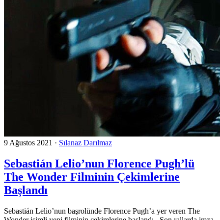
9 Ağustos 2021
·
Sılanaz Darılmaz
Sebastián Lelio’nun Florence Pugh’lü
The Wonder Filminin Çekimlerine
Başlandı
Sebastián Lelio’nun başrolünde Florence Pugh’a yer veren The
Wonder isimli yeni filminin çekimlerine başlandı. Son yıllarda imza