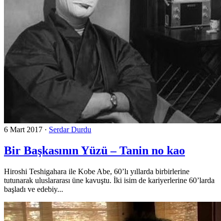
6 Mart 2017
·
Serdar Durdu
Bir Başkasının Yüzü – Tanin no kao
Hiroshi Teshigahara ile Kobe Abe, 60’lı yıllarda birbirlerine
tutunarak uluslararası üne kavuştu. İki isim de kariyerlerine 60’larda
başladı ve edebiy...