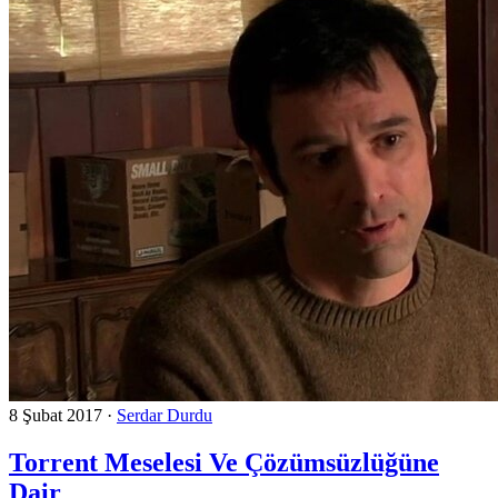
8 Şubat 2017
·
Serdar Durdu
Torrent Meselesi Ve Çözümsüzlüğüne
Dair