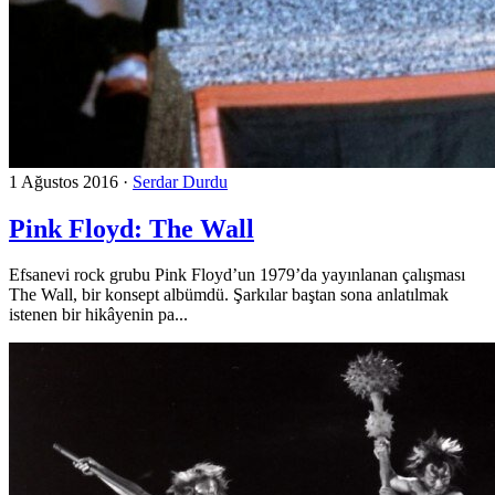
1 Ağustos 2016
·
Serdar Durdu
Pink Floyd: The Wall
Efsanevi rock grubu Pink Floyd’un 1979’da yayınlanan çalışması
The Wall, bir konsept albümdü. Şarkılar baştan sona anlatılmak
istenen bir hikâyenin pa...