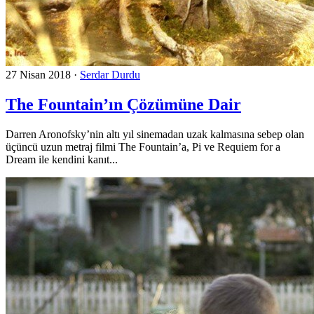
27 Nisan 2018
·
Serdar Durdu
The Fountain’ın Çözümüne Dair
Darren Aronofsky’nin altı yıl sinemadan uzak kalmasına sebep olan
üçüncü uzun metraj filmi The Fountain’a, Pi ve Requiem for a
Dream ile kendini kanıt...