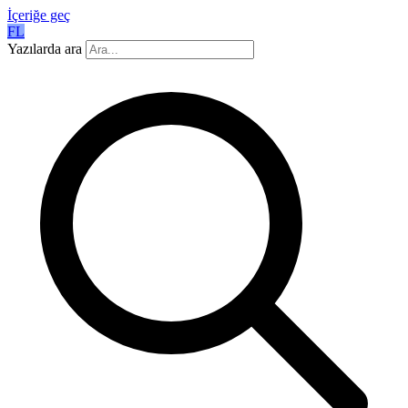
İçeriğe geç
FL
Yazılarda ara