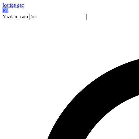
İçeriğe geç
FL
Yazılarda ara