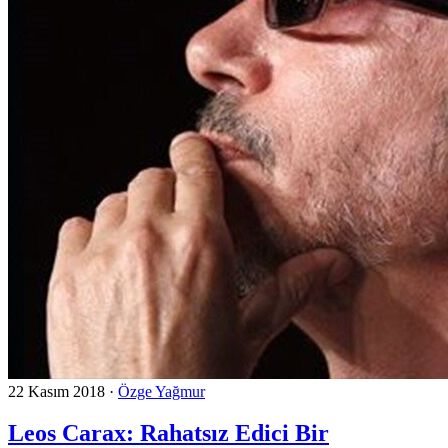
22 Kasım 2018
·
Özge Yağmur
Leos Carax: Rahatsız Edici Bir