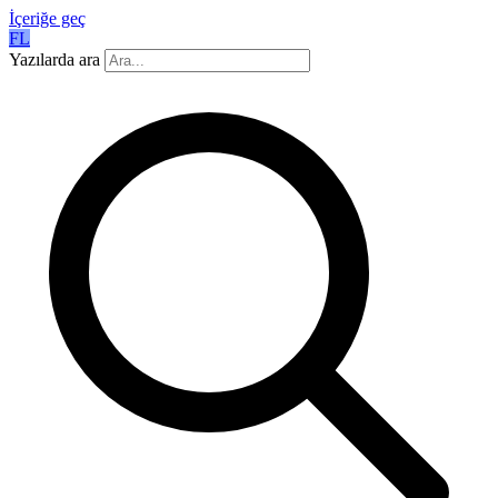
İçeriğe geç
FL
Yazılarda ara