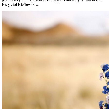
pek bilemeyen… Ve umutsuzca arayışta olan bireyler hakkındadır.”
Krzysztof Kieślowski...