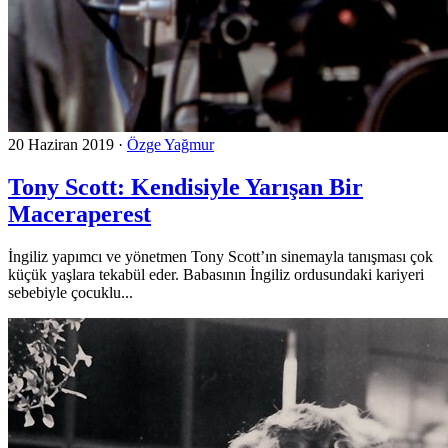
20 Haziran 2019
·
Özge Yağmur
Tony Scott: Kendisiyle Yarışan Bir
Maceraperest
İngiliz yapımcı ve yönetmen Tony Scott’ın sinemayla tanışması çok
küçük yaşlara tekabül eder. Babasının İngiliz ordusundaki kariyeri
sebebiyle çocuklu...