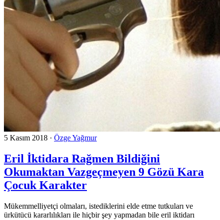
5 Kasım 2018
·
Özge Yağmur
Eril İktidara Rağmen Bildiğini
Okumaktan Vazgeçmeyen 9 Gözü Kara
Çocuk Karakter
Mükemmelliyetçi olmaları, istediklerini elde etme tutkuları ve
ürkütücü kararlılıkları ile hiçbir şey yapmadan bile eril iktidarı