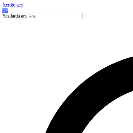
İçeriğe geç
FL
Yazılarda ara