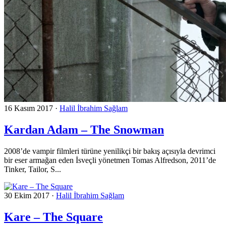
16 Kasım 2017
·
Halil İbrahim Sağlam
Kardan Adam – The Snowman
2008’de vampir filmleri türüne yenilikçi bir bakış açısıyla devrimci
bir eser armağan eden İsveçli yönetmen Tomas Alfredson, 2011’de
Tinker, Tailor, S...
30 Ekim 2017
·
Halil İbrahim Sağlam
Kare – The Square