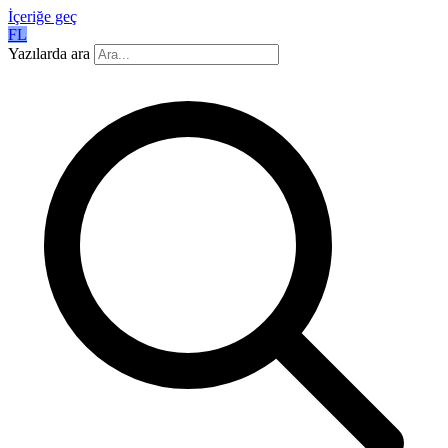
İçeriğe geç
FL
Yazılarda ara