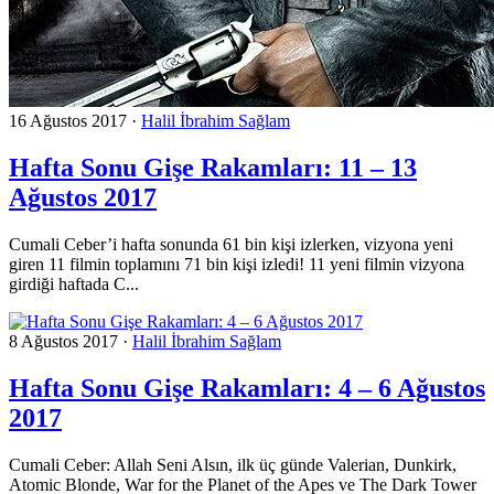
16 Ağustos 2017
·
Halil İbrahim Sağlam
Hafta Sonu Gişe Rakamları: 11 – 13
Ağustos 2017
Cumali Ceber’i hafta sonunda 61 bin kişi izlerken, vizyona yeni
giren 11 filmin toplamını 71 bin kişi izledi! 11 yeni filmin vizyona
girdiği haftada C...
8 Ağustos 2017
·
Halil İbrahim Sağlam
Hafta Sonu Gişe Rakamları: 4 – 6 Ağustos
2017
Cumali Ceber: Allah Seni Alsın, ilk üç günde Valerian, Dunkirk,
Atomic Blonde, War for the Planet of the Apes ve The Dark Tower