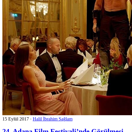
15 Eylül 2017
·
Halil İbrahim Sağlam
24. Adana Film Festivali’nde Görülmesi