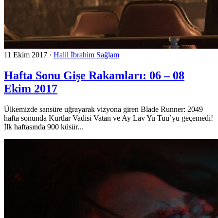
11 Ekim 2017
·
Halil İbrahim Sağlam
Hafta Sonu Gişe Rakamları: 06 – 08
Ekim 2017
Ülkemizde sansüre uğrayarak vizyona giren Blade Runner: 2049
hafta sonunda Kurtlar Vadisi Vatan ve Ay Lav Yu Tuu’yu geçemedi!
İlk haftasında 900 küsür...