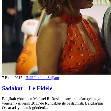
7 Ekim 2017
·
Halil İbrahim Sağlam
Sadakat – Le Fidele
Belçikalı yönetmen Michael R. Roskam suç dramaları çekmeye
yönelen kariyerini 2011’de Rundskop ile başlatmıştı. Belçika’nın
Oscar adayı olarak gönderd...