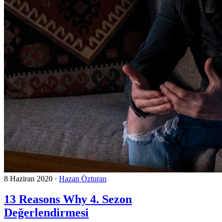
8 Haziran 2020
·
Hazan Özturan
13 Reasons Why 4. Sezon
Değerlendirmesi