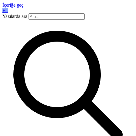
İçeriğe geç
FL
Yazılarda ara