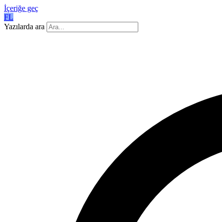
İçeriğe geç
FL
Yazılarda ara