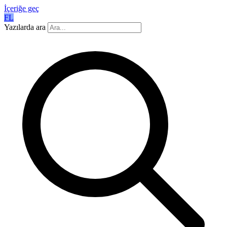
İçeriğe geç
FL
Yazılarda ara