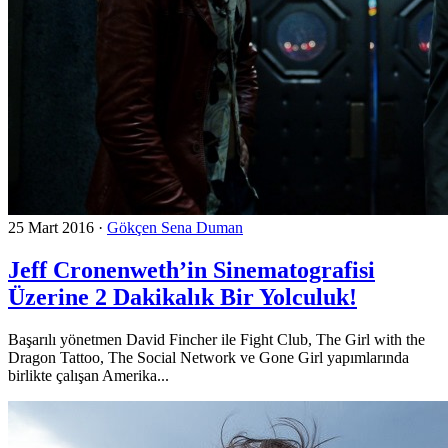
25 Mart 2016
·
Gökçen Sena Duman
Jeff Cronenweth’in Sinematografisi
Üzerine 2 Dakikalık Bir Yolculuk!
Başarılı yönetmen David Fincher ile Fight Club, The Girl with the
Dragon Tattoo, The Social Network ve Gone Girl yapımlarında
birlikte çalışan Amerika...