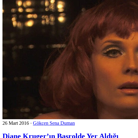
26 Mart 2016
·
Gökçen Sena Duman
Diane Kruger’ın Başrolde Yer Aldığı