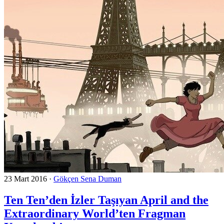
23 Mart 2016
·
Gökçen Sena Duman
Ten Ten’den İzler Taşıyan April and the
Extraordinary World’ten Fragman