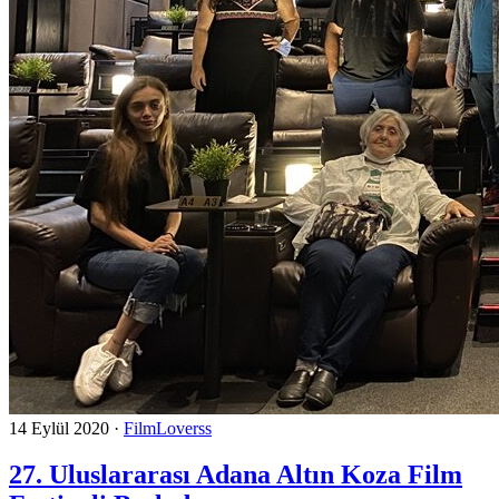
14 Eylül 2020
·
FilmLoverss
27. Uluslararası Adana Altın Koza Film