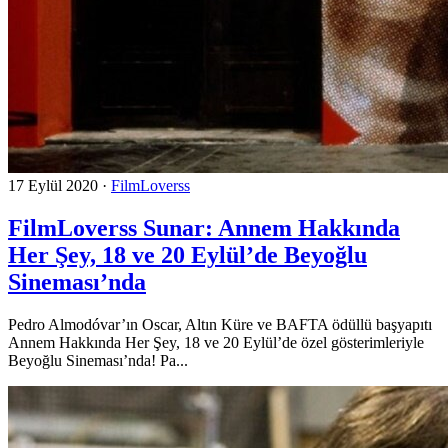
17 Eylül 2020
·
FilmLoverss
FilmLoverss Sunar: Annem Hakkında
Her Şey, 18 ve 20 Eylül’de Beyoğlu
Sineması’nda
Pedro Almodóvar’ın Oscar, Altın Küre ve BAFTA ödüllü başyapıtı
Annem Hakkında Her Şey, 18 ve 20 Eylül’de özel gösterimleriyle
Beyoğlu Sineması’nda! Pa...