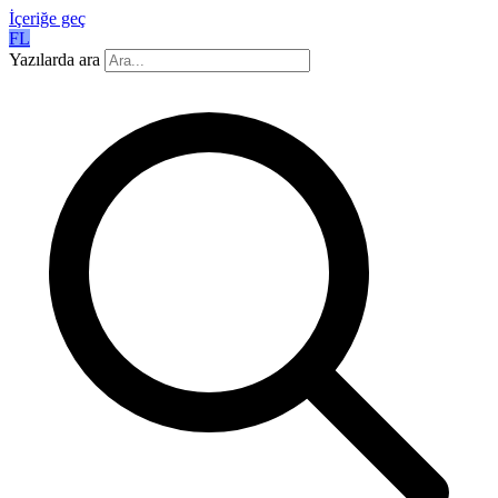
İçeriğe geç
FL
Yazılarda ara