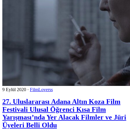
9 Eylül 2020
·
FilmLoverss
27. Uluslararası Adana Altın Koza Film
Festivali Ulusal Öğrenci Kısa Film
Yarışması’nda Yer Alacak Filmler ve Jüri
Üyeleri Belli Oldu