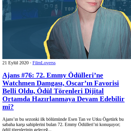
21 Eylül 2020
·
FilmLoverss
Ajans #76: 72. Emmy Ödülleri’ne
Watchmen Damgası, Oscar’ın Favorisi
Belli Oldu, Ödül Törenleri Dijital
Ortamda Hazırlanmaya Devam Edebilir
mi?
Ajans’ın bu sezonki ilk bölümünde Esen Tan ve Utku Ögetürk bu
sabaha karşı sahiplerini bulan 72. Emmy Ödülleri’ni konuşuyor;
ödül törenlerinin geleceğ...