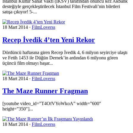
İstanbul Kültür Sanat Vakfı (İKSV) tarafından onuncu kez Akbank
desteğiyle gerçekleştirilecek İstanbul Film Festivali’nin biletleri
satışa çıkıyor! 5-...
18 Mart 2014
·
FilmLoverss
Recep İvedik 4’ten Yeni Rekor
Dördüncü haftasına giren Recep İvedik 4, 6 milyon seyirciye ulaştı
ve Fetih 1453 ile Düğün Dernek’in ardından 6 milyonu gören
üçüncü film olmayı başar...
18 Mart 2014
·
FilmLoverss
The Maze Runner Fragman
[youtube video_id=”T4OfVYoWkoA” width=”600″
height=”350″]...
18 Mart 2014
·
FilmLoverss