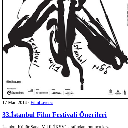
17 Mart 2014
·
FilmLoverss
33.İstanbul Film Festivali Önerileri
İstanbul Kültür Sanat Vakfı (İKSV) tarafından, onuncu kez