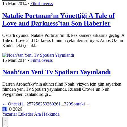
15 Mart 2014
·
FilmLoverss
Natalie Portman’ın Yönettiği A Tale of
Love and Darkness’tan Son Haberler
Oscarlı oyuncu Natalie Portman’ın ilk kez kamera arkasına geçtiği A
Tale of Love and Darkness filminin çekimleri sürüyor. Amos Oz’un
Kudüs’teki çocukl...
15 Mart 2014
·
FilmLoverss
Noah’tan Yeni Tv Spotları Yayınlandı
Darren Aronofsky’nin altıncı filmi Noah, vizyon için gün sayarken,
filmden yeni Tv Spotları yayınlandı. Russell Crowe’un Nuh
Peygamberi canlandırdığı ...
←
Önceki
1
...
257
258
259
260
261
...
329
Sonraki
→
FL
© 2026
Yazarlar
Etiketler
Ara
Hakkında