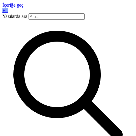
İçeriğe geç
FL
Yazılarda ara