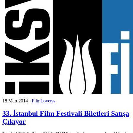
18 Mart 2014
·
FilmLoverss
33. İstanbul Film Festivali Biletleri Satışa
Çıkıyor