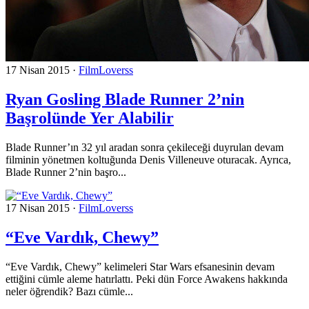
17 Nisan 2015
·
FilmLoverss
Ryan Gosling Blade Runner 2’nin
Başrolünde Yer Alabilir
Blade Runner’ın 32 yıl aradan sonra çekileceği duyrulan devam
filminin yönetmen koltuğunda Denis Villeneuve oturacak. Ayrıca,
Blade Runner 2’nin başro...
17 Nisan 2015
·
FilmLoverss
“Eve Vardık, Chewy”
“Eve Vardık, Chewy” kelimeleri Star Wars efsanesinin devam
ettiğini cümle aleme hatırlattı. Peki dün Force Awakens hakkında
neler öğrendik? Bazı cümle...