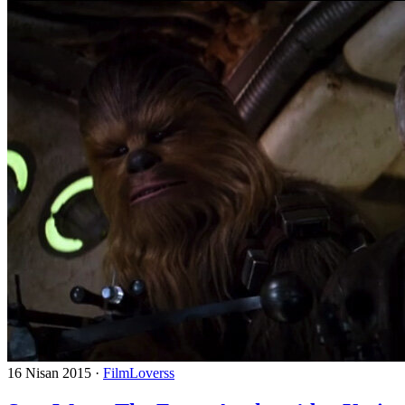
16 Nisan 2015
·
FilmLoverss