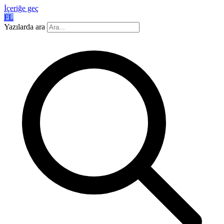
İçeriğe geç
FL
Yazılarda ara