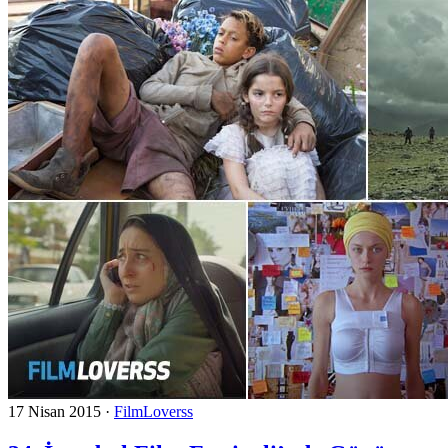
17 Nisan 2015
·
FilmLoverss