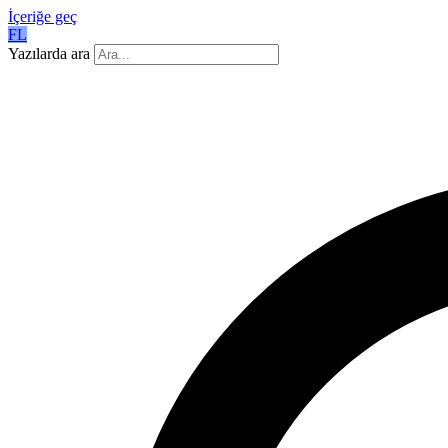
İçeriğe geç
FL
Yazılarda ara