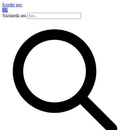
İçeriğe geç
FL
Yazılarda ara