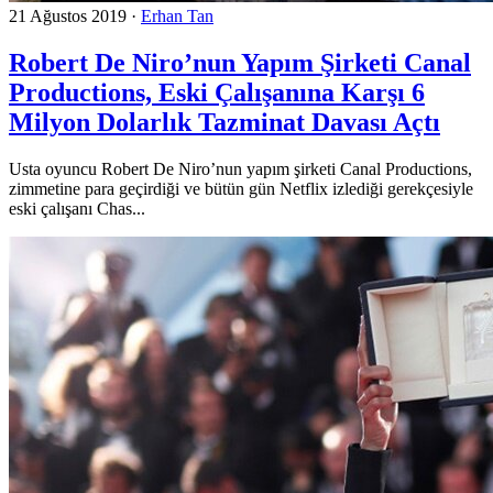
21 Ağustos 2019
·
Erhan Tan
Robert De Niro’nun Yapım Şirketi Canal
Productions, Eski Çalışanına Karşı 6
Milyon Dolarlık Tazminat Davası Açtı
Usta oyuncu Robert De Niro’nun yapım şirketi Canal Productions,
zimmetine para geçirdiği ve bütün gün Netflix izlediği gerekçesiyle
eski çalışanı Chas...