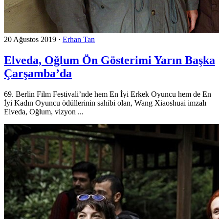
20 Ağustos 2019
·
Erhan Tan
Elveda, Oğlum Ön Gösterimi Yarın Başka
Çarşamba’da
69. Berlin Film Festivali’nde hem En İyi Erkek Oyuncu hem de En
İyi Kadın Oyuncu ödüllerinin sahibi olan, Wang Xiaoshuai imzalı
Elveda, Oğlum, vizyon ...