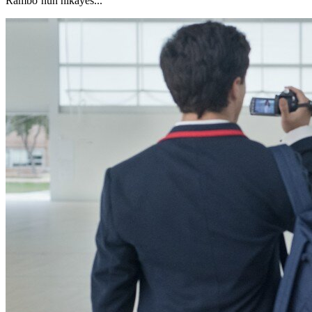
Rambo’nun hikâyes...