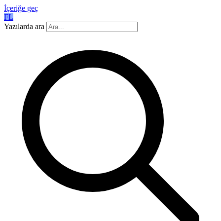
İçeriğe geç
FL
Yazılarda ara