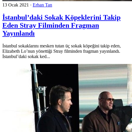
13 Ocak 2021
·
Erhan Tan
İstanbul’daki Sokak Köpeklerini Takip
Eden Stray Filminden Fragman
Yayınlandı
İstanbul sokaklarını mesken tutan üç sokak köpeğini takip eden,
Elizabeth Lo’nun yönettiği Stray filminden fragman yayınlandı.
İstanbul’daki sokak ked...