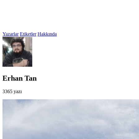
Yazarlar
Etiketler
Hakkında
Erhan Tan
3365 yazı